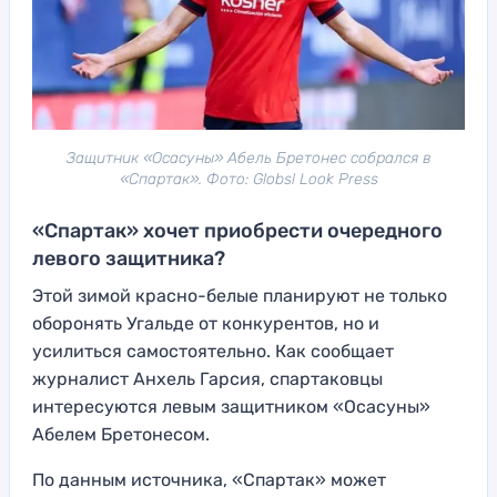
Защитник «Осасуны» Абель Бретонес собрался в
«Спартак». Фото: Globsl Look Press
«Спартак» хочет приобрести очередного
левого защитника?
Этой зимой красно-белые планируют не только
оборонять Угальде от конкурентов, но и
усилиться самостоятельно. Как сообщает
журналист Анхель Гарсия, спартаковцы
интересуются левым защитником «Осасуны»
Абелем Бретонесом.
По данным источника, «Спартак» может