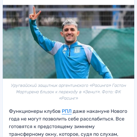
Уругвайский защитник аргентинского «Расинга» Гастон
Мартирена близок к переходу в «Зенит». Фото: ФК
«Расинг»
Функционеры клубов
РПЛ
даже накануне Нового
года не могут позволить себе расслабиться. Все
готовятся к предстоящему зимнему
трансферному окну, которое, судя по слухам,