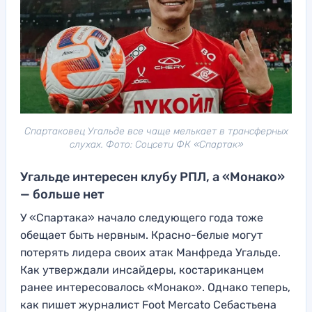
Спартаковец Угальде все чаще мелькает в трансферных
слухах. Фото: Соцсети ФК «Спартак»
Угальде интересен клубу РПЛ, а «Монако»
— больше нет
У «Спартака» начало следующего года тоже
обещает быть нервным. Красно-белые могут
потерять лидера своих атак Манфреда Угальде.
Как утверждали инсайдеры, костариканцем
ранее интересовалось «Монако». Однако теперь,
как пишет журналист Foot Mercato Себастьена