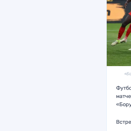
«Ба
Футбо
матче
«Бор
Встре