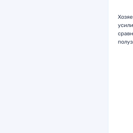
Хозяе
усили
сравн
полу