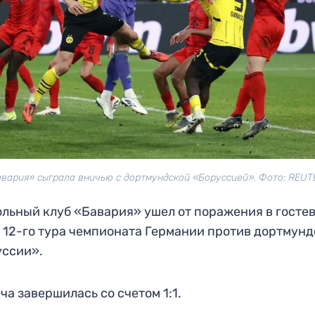
вария» сыграла вничью с дортмундской «Боруссией». Фото: REU
льный клуб «Бавария» ушел от поражения в госте
 12-го тура чемпионата Германии против дортмун
уссии».
ча завершилась со счетом 1:1.