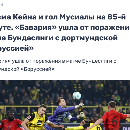
24
ма Кейна и гол Мусиалы на 85-й
уте. «Бавария» ушла от поражени
че Бундеслиги с дортмундской
руссией»
ия» ушла от поражения в матче Бундеслиги с
ундской «Боруссией»