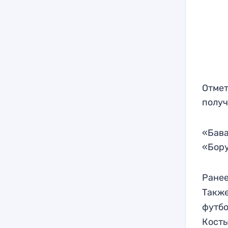
Отмет
получ
«Бава
«Бору
Ранее
Такж
футбо
Косты