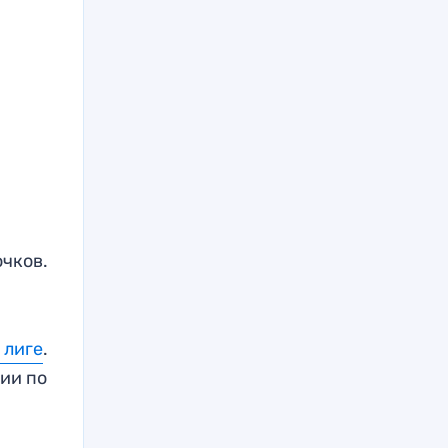
очков.
 лиге
.
ии по
в