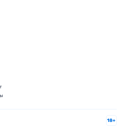
т
ры
18+