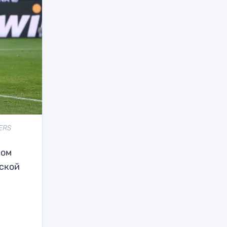
TERS
вом
дской