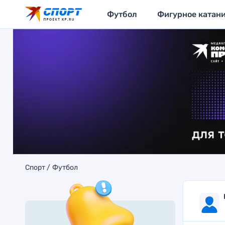
Футбол
Фигурное катан
Спорт
Футбол