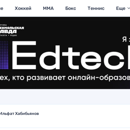
ие
Хоккей
MMA
Бокс
Теннис
Еще
Ильфат Хабибьянов