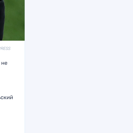
PRESS
 не
ьский