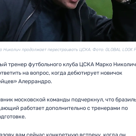
о Николич продолжает перестраивать ЦСКА. Фото: GLOBAL LOOK 
ый тренер футбольного клуба ЦСКА Марко Николич
ответить на вопрос, когда дебютирует новичок
ейцев» Алеррандро.
вник московской команды подчеркнул, что бразил
ающий работает дополнительно с тренерами по
дготовке.
азову вам сейчас конкретную встречу, когда он