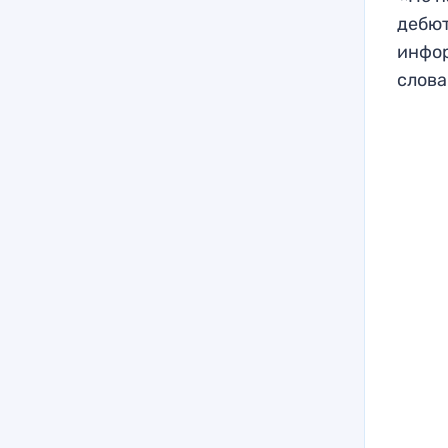
дебют
инфор
слова