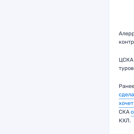
Алерр
контр
ЦСКА 
туров
Ранее
сдела
хочет
СКА
о
КХЛ.