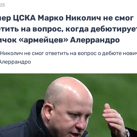
025
нер ЦСКА Марко Николич не смог
тить на вопрос, когда дебютируе
ичок «армейцев» Алеррандро
Николич не смог ответить на вопрос о дебюте нови
Алеррандро