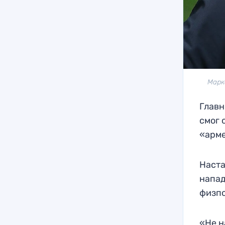
Марк
Главн
смог 
«арм
Наста
напад
физпо
«Не н