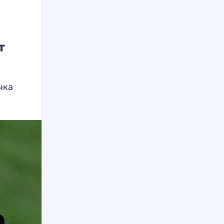
т
чка