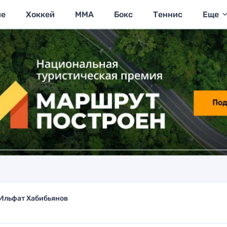
ие
Хоккей
MMA
Бокс
Теннис
Еще
Ильфат Хабибьянов