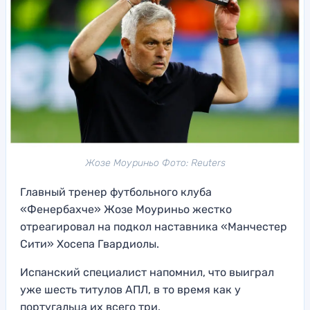
Жозе Моуриньо Фото: Reuters
Главный тренер футбольного клуба
«Фенербахче» Жозе Моуриньо жестко
отреагировал на подкол наставника «Манчестер
Сити» Хосепа Гвардиолы.
Испанский специалист напомнил, что выиграл
уже шесть титулов АПЛ, в то время как у
португальца их всего три.