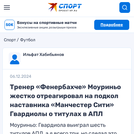
Бонусы на спортивные матчи
50K
Подробнее
Эксклюзивные акции, розыгрыши призов
Спорт
Футбол
Ильфат Хабибьянов
06.12.2024
Тренер «Фенербахче» Моуриньо
жестко отреагировал на подкол
наставника «Манчестер Сити»
Гвардиолы о титулах в АПЛ
Моуриньо: Гвардиола выиграл шесть
титулов АПЛ, а я всего три, но сделал это