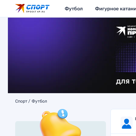
Футбол
Фигурное катан
Спорт
Футбол