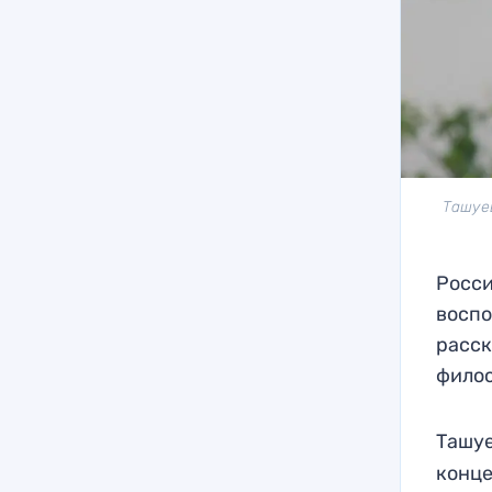
Ташуев
Росси
воспо
расск
филос
Ташу
конце