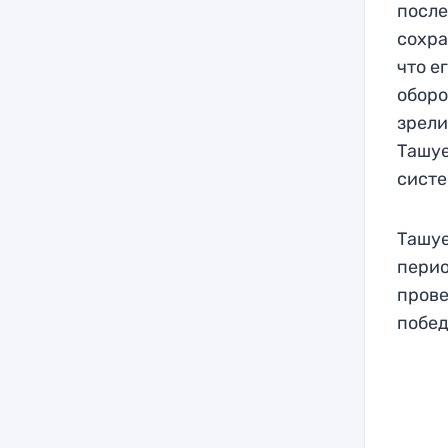
после
сохра
что е
оборо
зрели
Ташуе
систе
Ташуе
перио
прове
побед