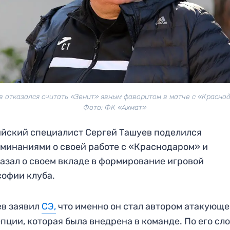
 отказался считать «Зенит» явным фаворитом в матче с «Красно
Фото: ФК «Ахмат»
йский специалист Сергей Ташуев поделился
минаниями о своей работе с «Краснодаром» и
азал о своем вкладе в формирование игровой
офии клуба.
ев заявил
СЭ,
что именно он стал автором атакующ
пции, которая была внедрена в команде. По его сло