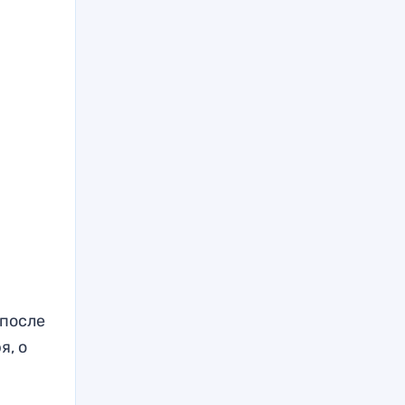
 после
я, о
а