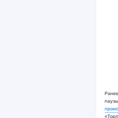
Ранее
паузы
прои
«Торп