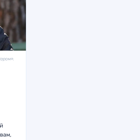
даром».
ей
вам,