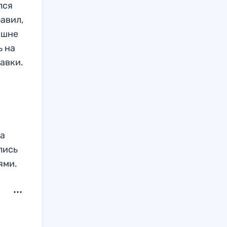
лся
авил,
ишне
ь на
тавки.
да
лись
ями.