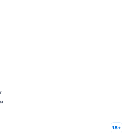
т
ры
18+