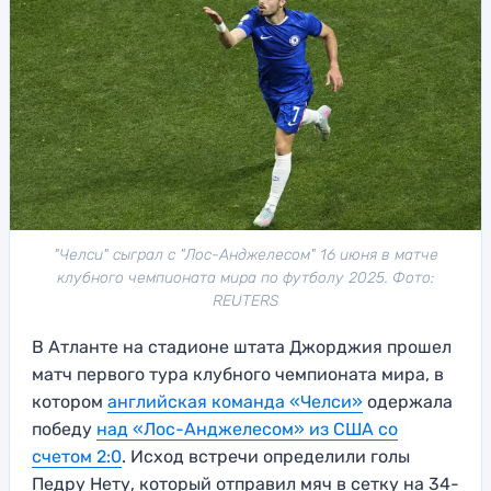
"Челси" сыграл с "Лос-Анджелесом" 16 июня в матче
клубного чемпионата мира по футболу 2025. Фото:
REUTERS
В Атланте на стадионе штата Джорджия прошел
матч первого тура клубного чемпионата мира, в
котором
английская команда «Челси»
одержала
победу
над «Лос-Анджелесом» из США со
счетом 2:0
. Исход встречи определили голы
Педру Нету, который отправил мяч в сетку на 34-