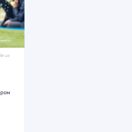
де из
ером