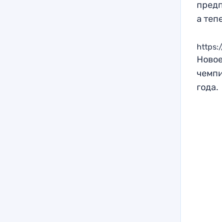
предп
а теп
https:
Новое
чемпи
года.