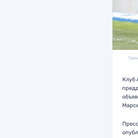
Трен
Клуб 
предд
объяв
Марсе
Пресс
опубл