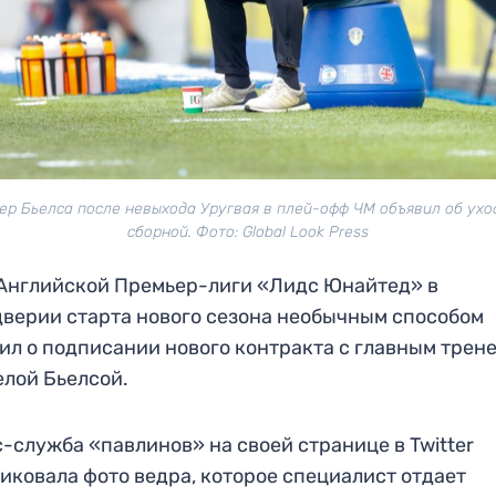
ер Бьелса после невыхода Уругвая в плей-офф ЧМ объявил об ухо
сборной. Фото: Global Look Press
Английской Премьер-лиги «Лидс Юнайтед» в
верии старта нового сезона необычным способом
ил о подписании нового контракта с главным трен
лой Бьелсой.
-служба «павлинов» на своей странице в Twitter
иковала фото ведра, которое специалист отдает