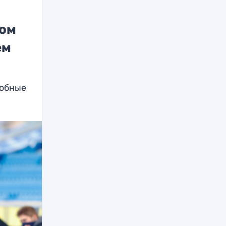
вом
ем
добные