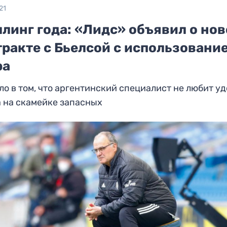
21
линг года: «Лидс» объявил о но
тракте с Бьелсой с использовани
ра
ло в том, что аргентинский специалист не любит у
 на скамейке запасных