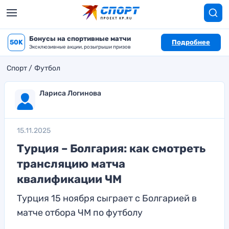
Бонусы на спортивные матчи
50K
Подробнее
Эксклюзивные акции, розыгрыши призов
Спорт
Футбол
Лариса Логинова
15.11.2025
Турция – Болгария: как смотреть
трансляцию матча
квалификации ЧМ
Турция 15 ноября сыграет с Болгарией в
матче отбора ЧМ по футболу