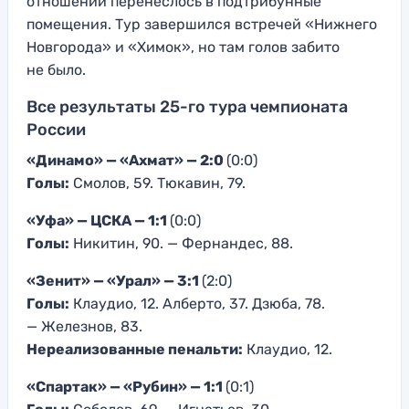
отношений перенеслось в подтрибунные
помещения. Тур завершился встречей «Нижнего
Новгорода» и «Химок», но там голов забито
не было.
Все результаты 25-го тура чемпионата
России
«Динамо» — «Ахмат» — 2:0
(0:0)
Голы:
Смолов, 59. Тюкавин, 79.
«Уфа» — ЦСКА — 1:1
(0:0)
Голы:
Никитин, 90. — Фернандес, 88.
«Зенит» — «Урал» — 3:1
(2:0)
Голы:
Клаудио, 12. Алберто, 37. Дзюба, 78.
— Железнов, 83.
Нереализованные пенальти:
Клаудио, 12.
«Спартак» — «Рубин» — 1:1
(0:1)