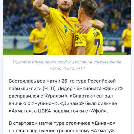
Николаю Комличенко разбили голову в самом начале
матча. Фото: РПЛ
Состоялись все матчи 25-го тура Российской
премьер-лиги (РПЛ). Лидер чемпионата «Зенит»
расправился с «Уралом», «Спартак» сыграл
вничью с «Рубином», «Динамо» было сильнее
«Ахмата», а ЦСКА поделил очки с «Уфой».
В стартовом матче тура столичное «Динамо»
нанесло поражение грозненскому «Ахмату».