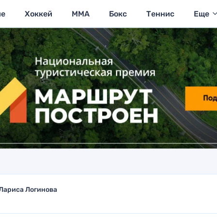
ие
Хоккей
MMA
Бокс
Теннис
Еще
Лариса Логинова