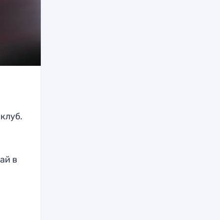
клуб.
ай в