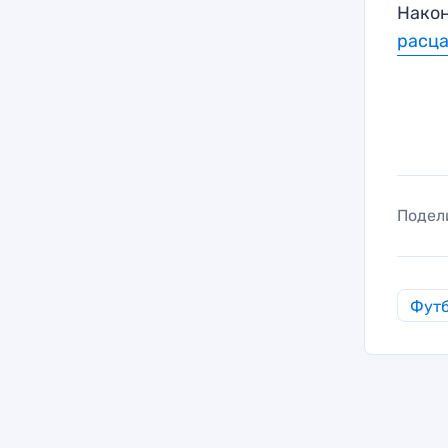
Након
расц
Подел
Фут