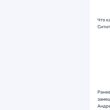
Что к
Сити»
Ранее
замеш
Андр