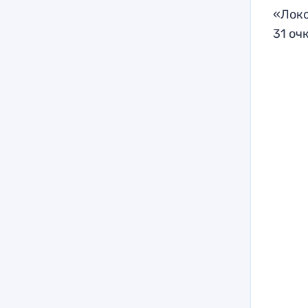
«Локо
31 оч