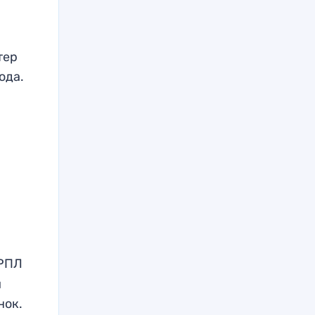
тер
ода.
 РПЛ
и
нок.