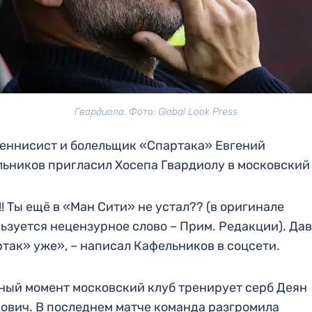
Гвардиола. Фото: Global Look Press
еннисист и болельщик «Спартака» Евгений
ьников пригласил Хосепа Гвардиолу в московский 
!! Ты ещё в «Ман Сити» не устал?? (в оригинале
ьзуется нецензурное слово – Прим. Редакции). Дав
так» уже», – написал Кафельников в соцсети.
ный момент московский клуб тренирует серб Деян
ович. В последнем матче команда разгромила