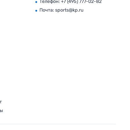
Телефон:
+7 (495) 777-02-82
Почта:
sports@kp.ru
т
ры