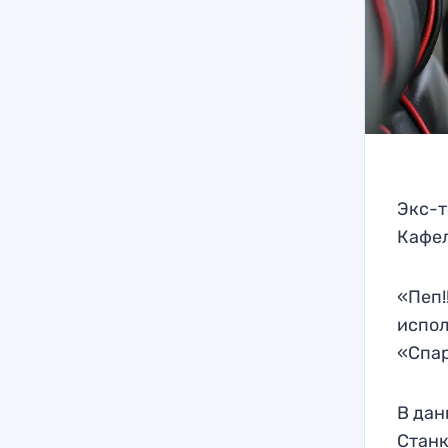
Экс-т
Кафел
«Пеп!
испол
«Спар
В дан
Станк