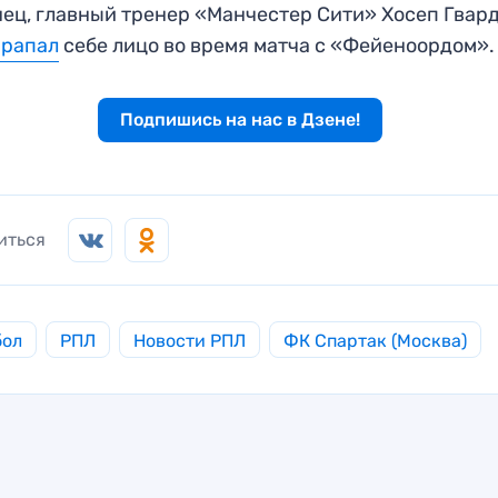
ец, главный тренер «Манчестер Сити» Хосеп Гвар
арапал
себе лицо во время матча с «Фейеноордом».
Подпишись на нас в Дзене!
иться
бол
РПЛ
Новости РПЛ
ФК Спартак (Москва)