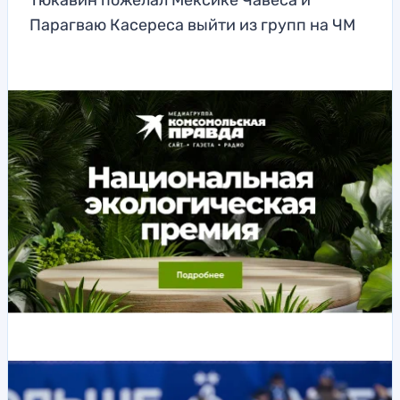
Тюкавин пожелал Мексике Чавеса и
Парагваю Касереса выйти из групп на ЧМ