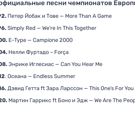
 официальные песни чемпионатов Европ
92.
Петер Йобак и Тове — More Than A Game
96.
Simply Red — We’re In This Together
00.
E-Type — Campione 2000
04.
Нелли Фуртадо – Força
08.
Энрике Иглесиас — Can You Hear Me
12
. Осеана — Endless Summer
16.
Дэвид Гетта ft Зара Ларссон — This One’s For You
20.
Мартин Гаррикс ft Боно и Эдж — We Are The Peo