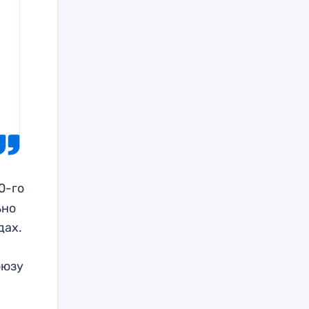
0-го
ьно
дах.
оюзу
.