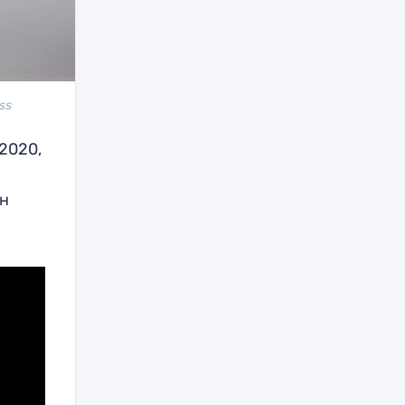
ss
2020,
ин