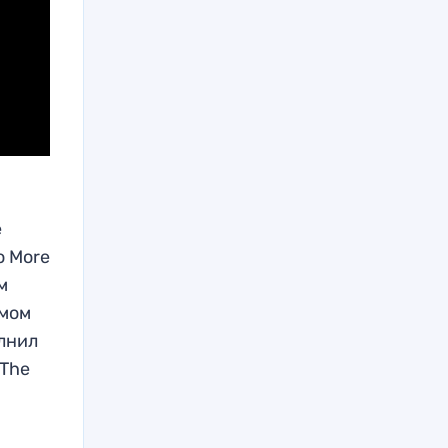
е
ю More
м
амом
олнил
 The