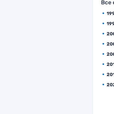
Все
19
19
20
20
20
20
20
20