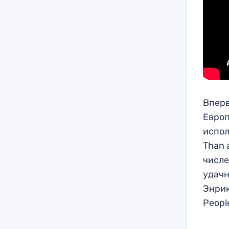
Вперв
Европ
испол
Than 
числе
удачн
Энрик
Peopl