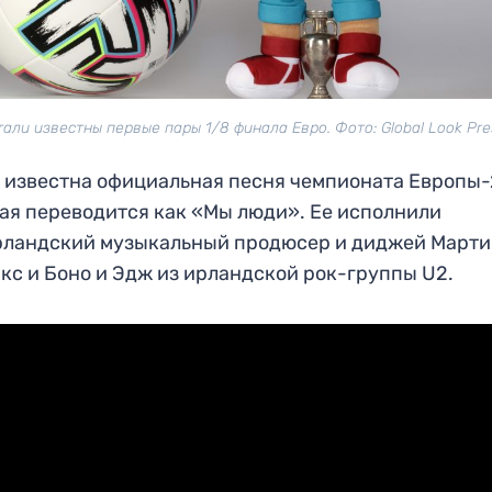
тали известны первые пары 1/8 финала Евро. Фото: Global Look Pre
 известна официальная песня чемпионата Европы-
ая переводится как «Мы люди». Ее исполнили
рландский музыкальный продюсер и диджей Март
кс и Боно и Эдж из ирландской рок-группы U2.