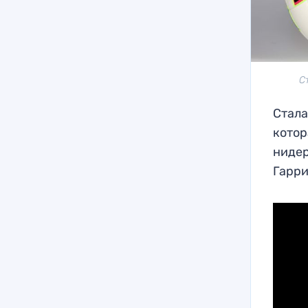
С
Стала
котор
ниде
Гарри