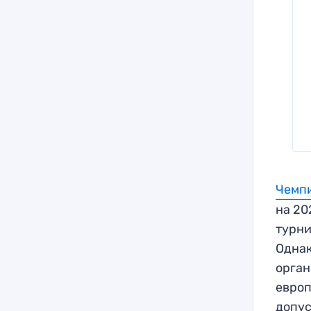
Чемп
на 20
турни
Однак
орган
европ
допус