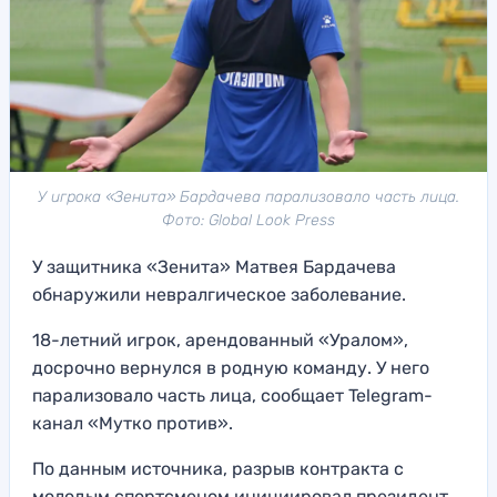
У игрока «Зенита» Бардачева парализовало часть лица.
Фото: Global Look Press
У защитника «Зенита» Матвея Бардачева
обнаружили невралгическое заболевание.
18-летний игрок, арендованный «Уралом»,
досрочно вернулся в родную команду. У него
парализовало часть лица, сообщает Telegram-
канал «Мутко против».
По данным источника, разрыв контракта с
молодым спортсменом инициировал президент