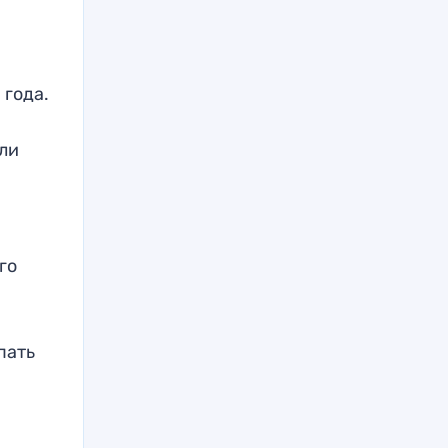
 года.
али
го
пать