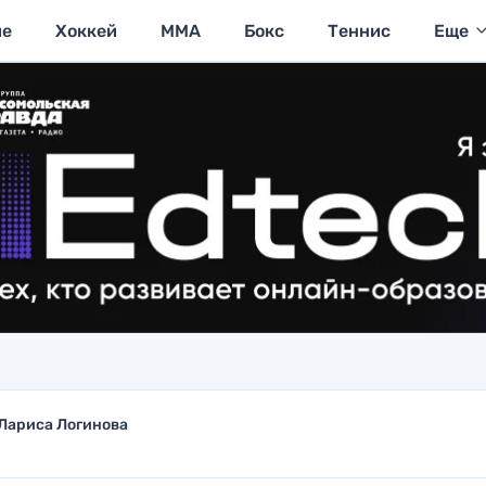
ие
Хоккей
MMA
Бокс
Теннис
Еще
Лариса Логинова