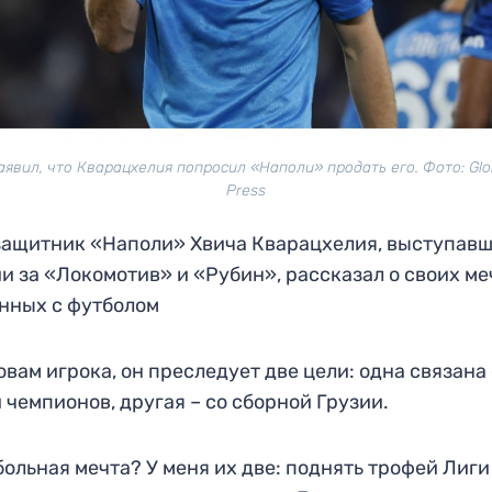
аявил, что Кварацхелия попросил «Наполи» продать его. Фото: Glo
Press
ащитник «Наполи» Хвича Кварацхелия, выступавш
и за «Локомотив» и «Рубин», рассказал о своих ме
нных с футболом
овам игрока, он преследует две цели: одна связана
 чемпионов, другая – со сборной Грузии.
ольная мечта? У меня их две: поднять трофей Лиги