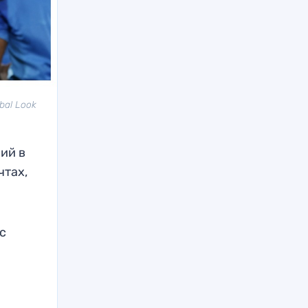
bal Look
ий в
чтах,
 с