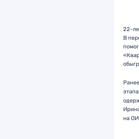
22-ле
В пер
помог
«Квар
обыгр
Ране
этапа
одерж
Ирин
на ОИ