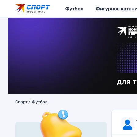
Футбол
Фигурное катан
Спорт
Футбол