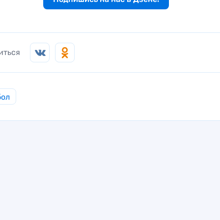
иться
бол