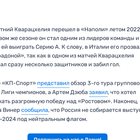
тний Кварацхелия перешел в «Наполи» летом 2022
вом же сезоне он стал одним из лидеров команды и
 ей выиграть Серию А. К слову, в Италии его прозв
адоной», так как в одном из матчей Кварацхелия
ал сразу несколько защитников и забил гол.
е «КП-Спорт»
представил
обзор 3-го тура группово
 Лиги чемпионов, а Артем Дзюба
заявил
, что хотел
ать разгромную победу над «Ростовом». Наконец,
а Винер
сообщила
, что Россия не собирается высту
-2024 под нейтральным флагом.
Подпишись на нас в Дзене!