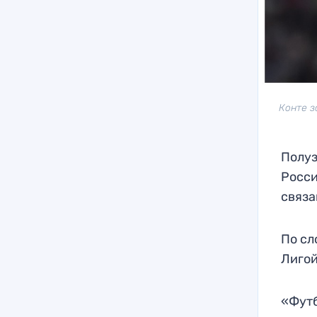
Конте з
Полуз
Росси
связа
По сл
Лигой
«Футб