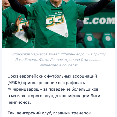
Станислав Черчесов вывел «Ференцварош» в группу
Лиги Европы. Фото: Личная страница Станислава
Черчесова в соцсетях
Союз европейских футбольных ассоциаций
(УЕФА) принял решение оштрафовать
«Ференцварош» за поведение болельщиков
в матчах второго раунда квалификации Лиги
чемпионов.
Так, венгерский клуб, главным тренером