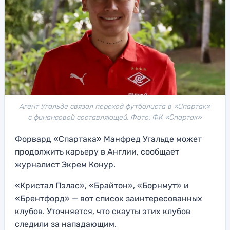
Агент Угальде связал переход футболиста в «Спартак»
с финансовой составляющей. Фото: ФК «Спартак»
Форвард «Спартака» Манфред Угальде может
продолжить карьеру в Англии, сообщает
журналист Экрем Конур.
«Кристал Пэлас», «Брайтон», «Борнмут» и
«Брентфорд» — вот список заинтересованных
клубов. Уточняется, что скауты этих клубов
следили за нападающим.