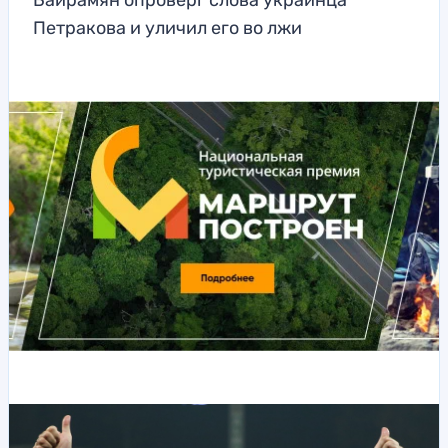
Байрамян опроверг слова украинца
Петракова и уличил его во лжи