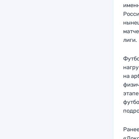
именн
Росси
нынеш
матче
лиги.
Футбо
нагру
на ар
физич
этапе
футбо
подро
Ранее
«Локо