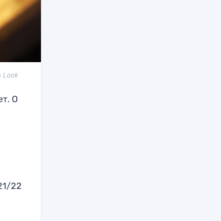
s Look
т. О
21/22