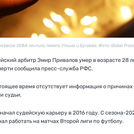
нгрессе УЕФА почтили память Уткина и Бугаева. Фото: Global Pres
йский арбитр Эмир Привалов умер в возрасте 28 ле
мерти сообщила пресс-служба РФС.
тоящее время отсутствует информация о причинах
и судьи.
начал судейскую карьеру в 2016 году. С сезона-20
чал работать на матчах Второй лиги по футболу.