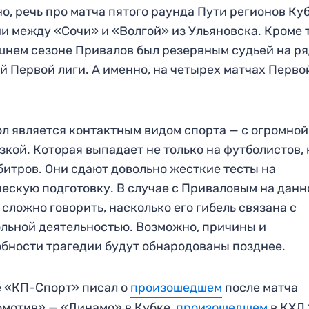
о, речь про матча пятого раунда Пути регионов Ку
и между «Сочи» и «Волгой» из Ульяновска. Кроме т
нем сезоне Привалов был резервным судьей на р
й Первой лиги. А именно, на четырех матчах Перво
л является контактным видом спорта — с огромной
зкой. Которая выпадает не только на футболистов, 
битров. Они сдают довольно жесткие тесты на
ескую подготовку. В случае с Приваловым на дан
 сложно говорить, насколько его гибель связана с
льной деятельностью. Возможно, причины и
бности трагедии будут обнародованы позднее.
 «КП-Спорт» писал о
произошедшем
после матча
мотив» — «Динамо» в Кубке,
произошедшем
в КХЛ