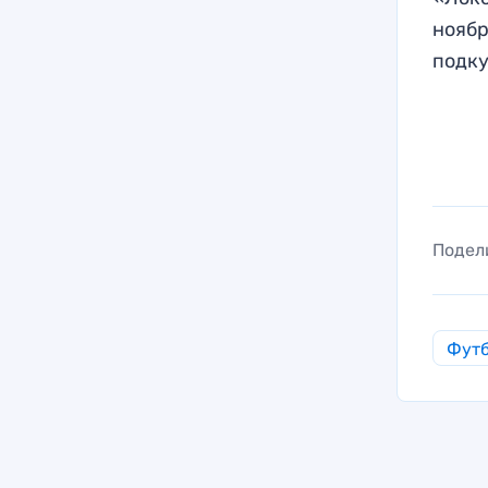
нояб
подку
Подел
Фут