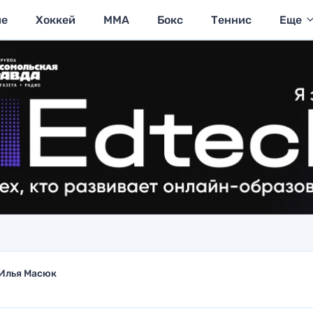
ие
Хоккей
MMA
Бокс
Теннис
Еще
Илья Масюк