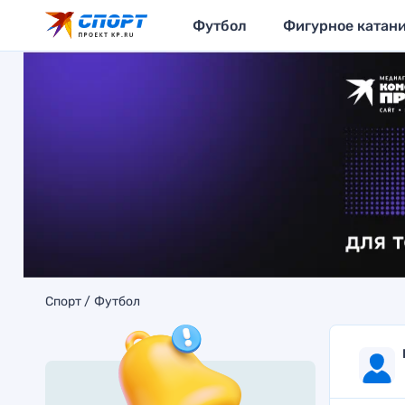
Футбол
Фигурное катан
Спорт
Футбол