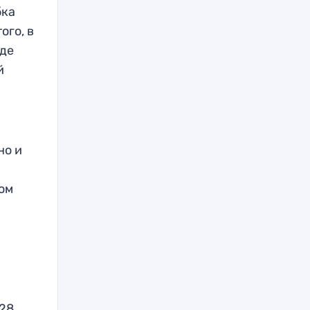
бка
ого, в
яде
й
но и
ном
 28