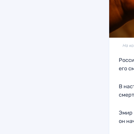
На ко
Росси
его с
В нас
смерт
Эмир 
он на