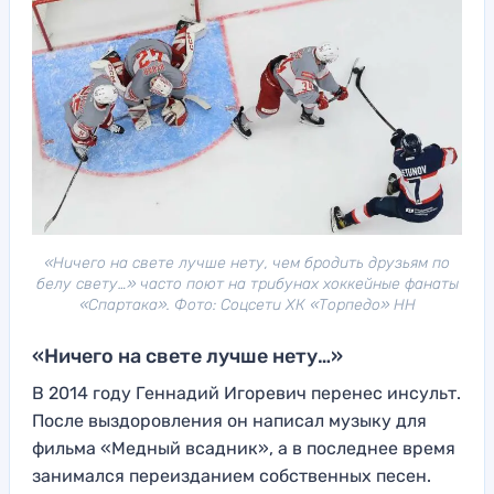
«Ничего на свете лучше нету, чем бродить друзьям по
белу свету…» часто поют на трибунах хоккейные фанаты
«Спартака». Фото: Соцсети ХК «Торпедо» НН
«Ничего на свете лучше нету…»
В 2014 году Геннадий Игоревич перенес инсульт.
После выздоровления он написал музыку для
фильма «Медный всадник», а в последнее время
занимался переизданием собственных песен.