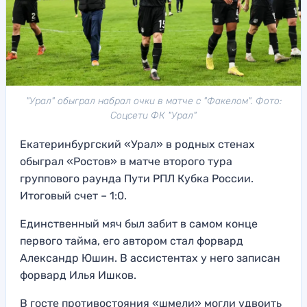
"Урал" обыграл набрал очки в матче с "Факелом". Фото:
Соцсети ФК "Урал"
Екатеринбургский «Урал» в родных стенах
обыграл «Ростов» в матче второго тура
группового раунда Пути РПЛ Кубка России.
Итоговый счет – 1:0.
Единственный мяч был забит в самом конце
первого тайма, его автором стал форвард
Александр Юшин. В ассистентах у него записан
форвард Илья Ишков.
В госте противостояния «шмели» могли удвоить