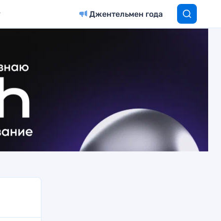
Джентельмен года