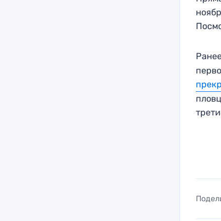
ноябр
Посмо
Ране
перво
прек
пловц
трети
Подел