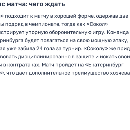
с матча: чего ждать
» подходит к матчу в хорошей форме, одержав две
ы подряд в чемпионате, тогда как «Сокол»
стрирует упорную оборонительную игру. Команда
ринбурга будет полагаться на свою мощную атаку,
ая уже забила 24 гола за турнир. «Соколу» же при
вовать дисциплинированно в защите и искать сво
 в контратаках. Матч пройдет на «Екатеринбург
», что дает дополнительное преимущество хозяева