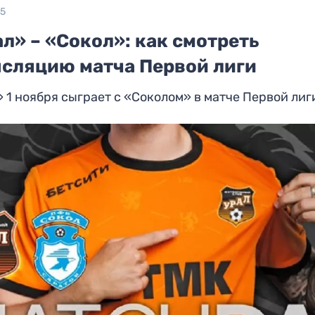
25
л» – «Сокол»: как смотреть
нсляцию матча Первой лиги
 1 ноября сыграет с «Соколом» в матче Первой лиг