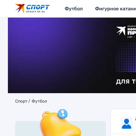
Футбол
Фигурное катан
Спорт
Футбол