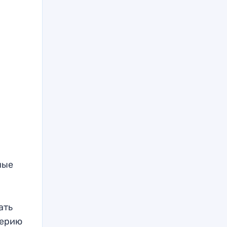
ные
ать
серию