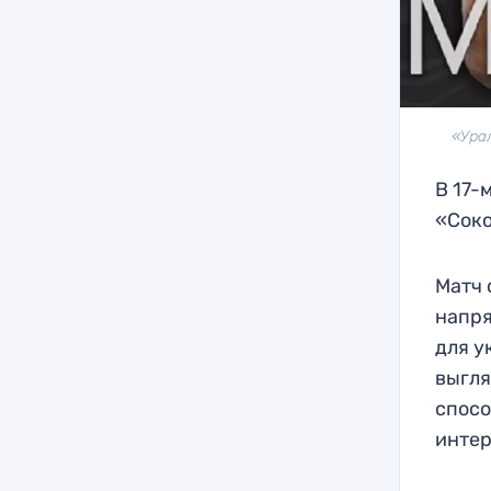
«Ура
В 17-
«Соко
Матч 
напря
для у
выгля
спосо
интер