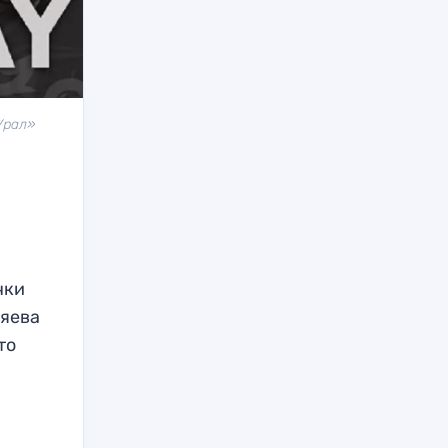
Урал»
чки
зяева
то