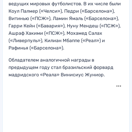
ведущих мировых футболистов. В их числе были
Коул Палмер («Челси»), Педри («Барселона»),
Витинью («ПСЖ»), Ламин Ямаль («Барселона»),
Гарри Кейн («Бавария»), Нуну Мендеш («ПСЖ»),
Ашраф Хакими («ПСЖ»), Мохамед Салах
(«Ливерпуль»), Килиан Мбаппе («Реал») и
Рафинья («Барселона»).
Обладателем аналогичной награды в
предыдущем году стал бразильский форвард
мадридского «Реала» Винисиус Жуниор.