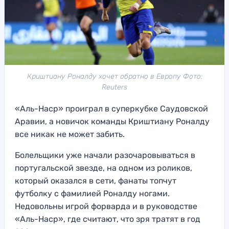
Криштиану Роналду хочет обратно в Европу Фото:
Reuters
«Аль-Наср» проиграл в суперкубке Саудовской
Аравии, а новичок команды Криштиану Роналду
все никак не может забить.
Болельщики уже начали разочаровываться в
португальской звезде, на одном из роликов,
который оказался в сети, фанаты топчут
футболку с фамилией Роналду ногами.
Недовольны игрой форварда и в руководстве
«Аль-Наср», где считают, что зря тратят в год