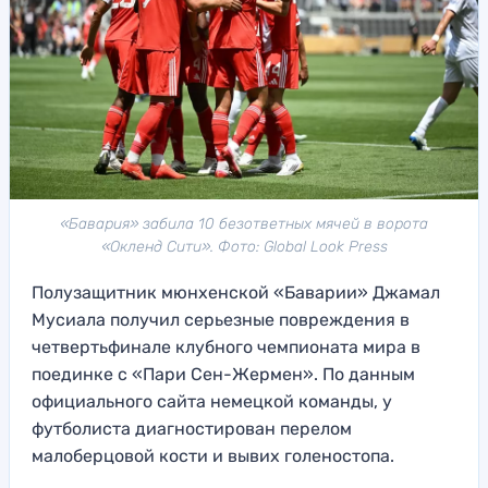
«Бавария» забила 10 безответных мячей в ворота
«Окленд Сити». Фото: Global Look Press
Полузащитник мюнхенской «Баварии» Джамал
Мусиала получил серьезные повреждения в
четвертьфинале клубного чемпионата мира в
поединке с «Пари Сен-Жермен». По данным
официального сайта немецкой команды, у
футболиста диагностирован перелом
малоберцовой кости и вывих голеностопа.