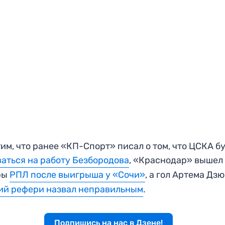
им, что ранее «КП-Спорт» писал о том, что ЦСКА б
аться на работу Безбородова
, «Краснодар» вышел
ры
РПЛ после выигрыша у «Сочи»
, а гол Артема Дз
ий рефери назвал неправильным
.
Подпишись на нас в Дзене!