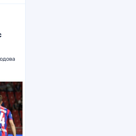
с
родова