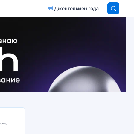
Джентельмен года
боле,