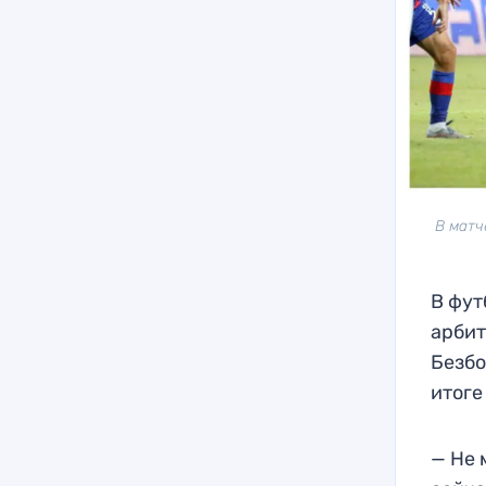
В матч
В фут
арбит
Безбо
итоге
— Не 