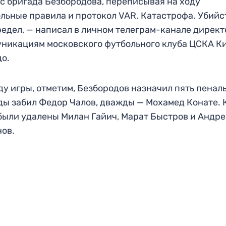
с бригада Безбородова, переписывая на ходу
льные правила и протокол VAR. Катастрофа. Убийс
едел, — написал в личном телеграм-канале директ
никациям московского футбольного клуба ЦСКА К
о.
ду игры, отметим, Безбородов назначил пять пеналь
ы забил Федор Чалов, дважды — Мохамед Конате. 
 были удалены Милан Гайич, Марат Быстров и Андр
ов.