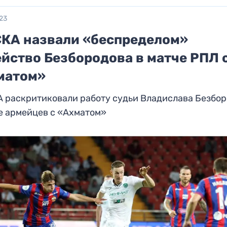
23
СКА назвали «беспределом»
йство Безбородова в матче РПЛ 
матом»
А раскритиковали работу судьи Владислава Безбо
е армейцев с «Ахматом»