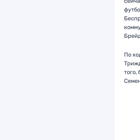
сейча
футбо
Беспр
комму
Брейд
По хо
Трижд
того,
Семен