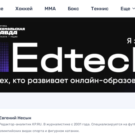
ие
Хоккей
MMA
Бокс
Теннис
Еще
Евгений Несын
Редактор-аналитик KP.RU. В журналистике с 2001 года. Специализируется на фут
олимпийских видах спорта и фигурном катании.