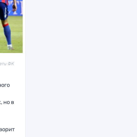
сети ФК
ного
 но в
творит