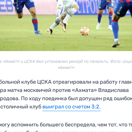
е «Ахмат» и ЦСКА был установлен рекорд по пенальти. Фото: соц
«Ахмат»
больной клубе ЦСКА отреагировали на работу глав
ра матча москвичей против «Ахмата» Владислава
родова. По ходу поединка был допущен ряд ошибок,
 столичный клуб
выиграл со счетом 3:2.
могу вспомнить большего беспредела, чем тот, что 