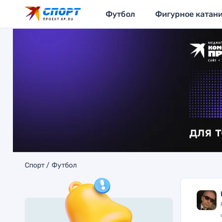
Футбол
Фигурное катан
Спорт
Футбол