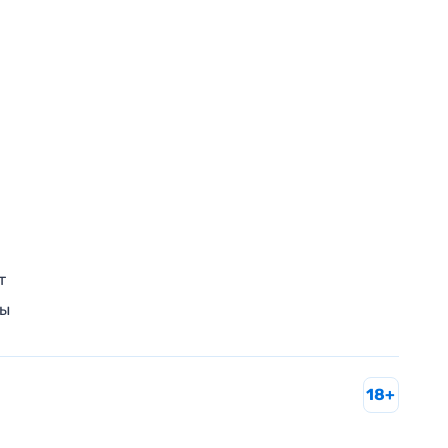
т
ры
18+