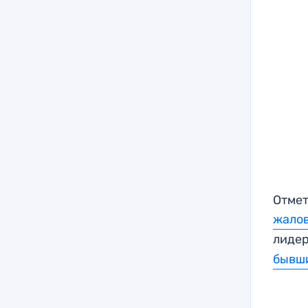
Отмет
жалов
лиде
бывш