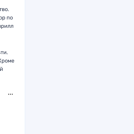
тво.
ор по
ирилл
ти.
Кроме
ей