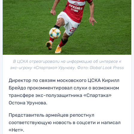
В ЦСКА отреагировали на информацию об интересе к
экс-игроку «Спартака» Урунову. Фото: Global Look Press
Директор по связям московского ЦСКА Кирилл
Брейдо прокомментировал слухи о возможном
трансфере экс-полузащитника «Спартака»
Остона Урунова.
Представитель армейцев репостнул
соответствующую новость в соцсети и написал
«Нет».