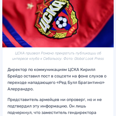
ЦСКА призвал Романо прекратить публикации об
интересе клуба к Себальосу. Фото: Global Look Press
Директор по коммуникациям ЦСКА Кирилл
Брейдо оставил пост в соцсети на фоне слухов о
переходе нападающего «Ред Булл Брагантино»
Алеррандро.
Представитель армейцев ни опроверг, но и не
подтвердил эту информацию. Он лишь
подчеркнул, что заместитель гендиректора