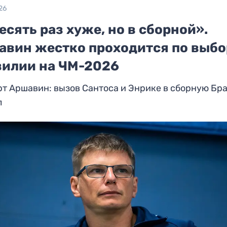
26
есять раз хуже, но в сборной».
авин жестко проходится по выбо
зилии на ЧМ-2026
т Аршавин: вызов Сантоса и Энрике в сборную Бр
л