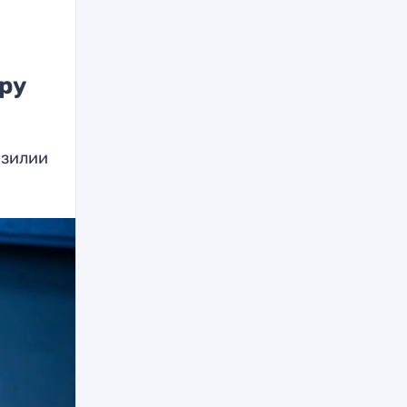
ру
азилии