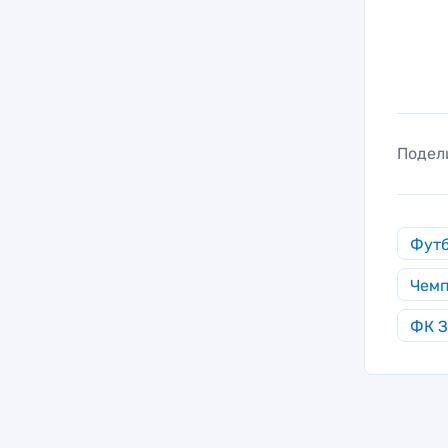
Подел
Фут
Чемп
ФК З