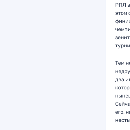
РПЛ в
этом 
финиш
чемпи
зенит
турни
Тем н
недоу
два и
котор
нынеш
Сейча
его, 
нест