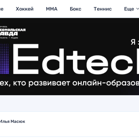
ие
Хоккей
MMA
Бокс
Теннис
Еще
Илья Масюк