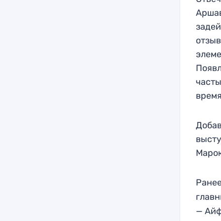
Аршав
задей
отзыв
элеме
Появл
часты
время
Добав
высту
Марок
Ранее
глав
— Айф