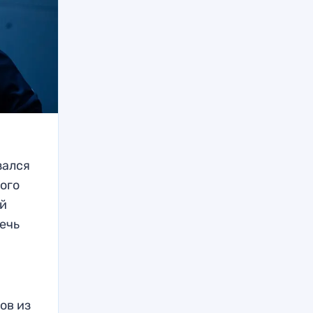
зался
ого
ой
Речь
ов из