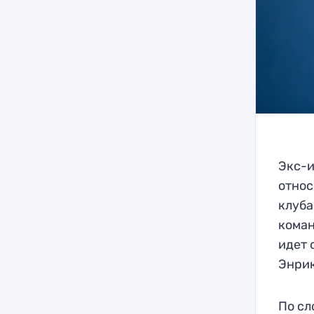
Экс-и
относ
клуба
коман
идет 
Энрик
По сл