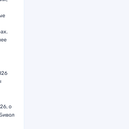
ые
ах.
нее
026
ы
26, о
 Бивол