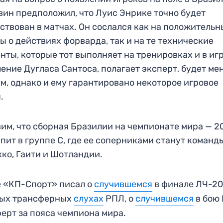
ин предположил, что Луис Энрике точно будет
ствован в матчах. Он сослался как на положительн
ы о действиях форварда, так и на те технические
нты, которые тот выполняет на тренировках и в игр
ение Дугласа Сантоса, полагает эксперт, будет ме
м, однако и ему гарантировано некоторое игровое
.
им, что сборная Бразилии на чемпионате мира — 2
пит в группе C, где ее соперниками станут команд
ко, Гаити и Шотландии.
 «КП-Спорт» писал о
случившемся
в финале ЛЧ-20
ных трансферных
слухах
РПЛ, о
случившемся
в бою
ерт за пояса чемпиона мира.