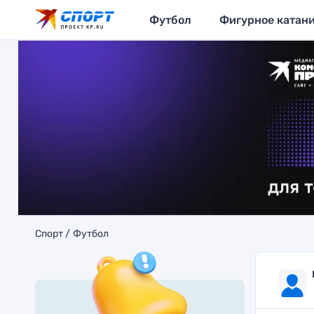
Футбол
Фигурное катан
Спорт
Футбол