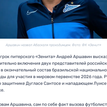
Аршавин назвал Абаскаля проходимцем. Фото: ФК «Зенит»
грок питерского «Зенита» Андрей Аршавин выска
ительно включения двух представителей российск
 в окончательный состав бразильской национальн
ды для участия в мировом первенстве 2026 года. 
о защитнике Дугласе Сантосе и нападающем Луисе
е.
овам Аршавина, сам по себе факт вызова футболист