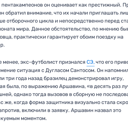
 пентакампеонов он оценивает как престижный. П
он обратил внимание, что их начали приглашать ли
е отборочного цикла и непосредственно перед ст
оната мира. Данное обстоятельство, по мнению б
овца, практически гарантирует обоим поездку на
р.
е менее, экс-футболист признался
СЭ,
что его прив
мение ситуация с Дугласом Сантосом. Он напомнил
ли три года назад бразилец демонстрировал игру,
ая была, по выражению Аршавина, «в десять раз л
ней, однако тогда вызовов в сборную не последов
с же, когда форма защитника визуально стала скр
напротив, включили в заявку. Аршавин назвал это
ыкуемым моментом.