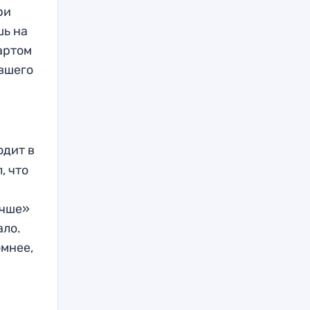
ри
шь на
артом
ывшего
одит в
, что
учше»
ало.
омнее,