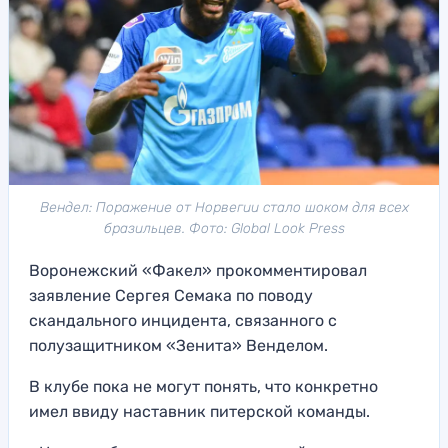
Вендел: Поражение от Норвегии стало шоком для всех
бразильцев. Фото: Global Look Press
Воронежский «Факел» прокомментировал
заявление Сергея Семака по поводу
скандального инцидента, связанного с
полузащитником «Зенита» Венделом.
В клубе пока не могут понять, что конкретно
имел ввиду наставник питерской команды.