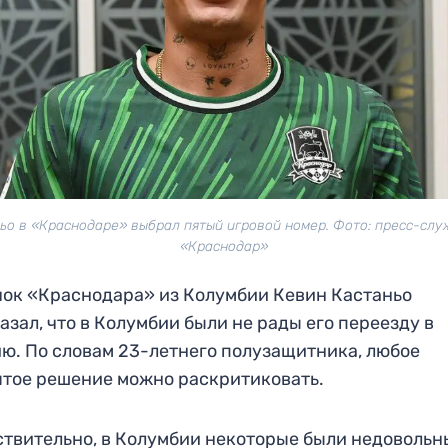
ьо в «Краснодаре» выбрал пятый игровой номер. Фото: пресс-сл
«Краснодар»
ок «Краснодара» из Колумбии Кевин Кастаньо
азал, что в Колумбии были не рады его переезду в
ю. По словам 23-летнего полузащитника, любое
тое решение можно раскритиковать.
твительно, в Колумбии некоторые были недовольн