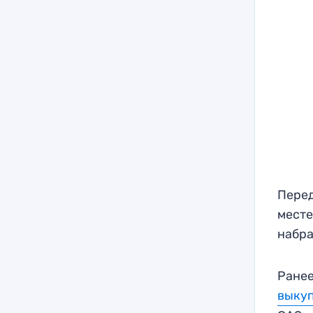
Перед
месте
набра
Ранее
выкуп