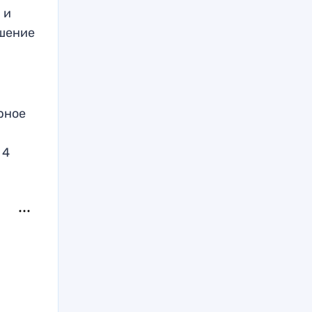
 и
ешение
рное
 4