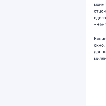
моим 
отцом
сдела
«Чем
Кевин
окно.
данны
милли