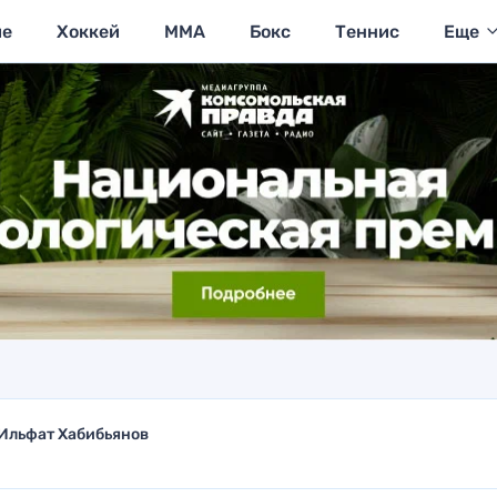
ие
Хоккей
MMA
Бокс
Теннис
Еще
Ильфат Хабибьянов