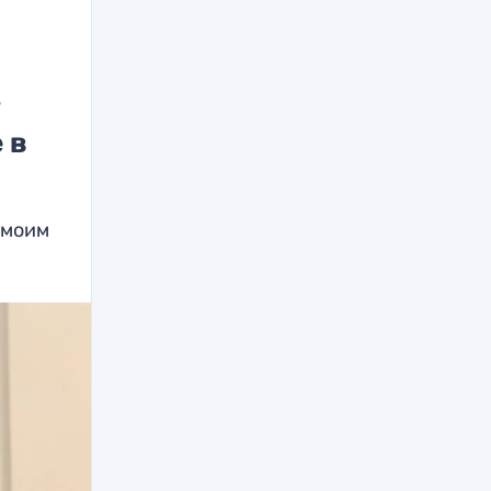
»
 в
 моим