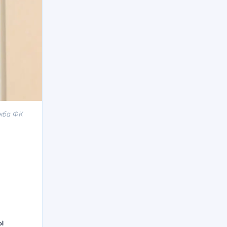
ужба ФК
ы