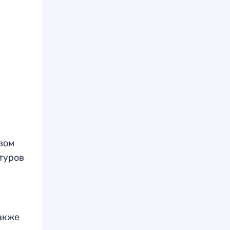
вом
туров
акже