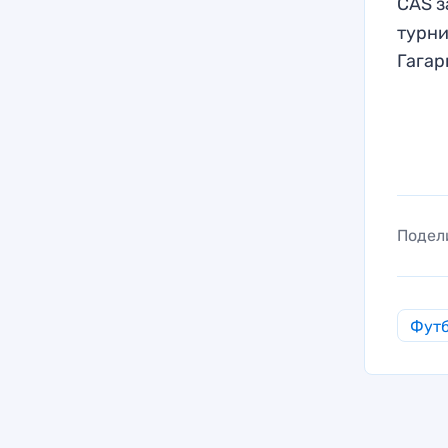
CAS 
турни
Гага
Подел
Фут