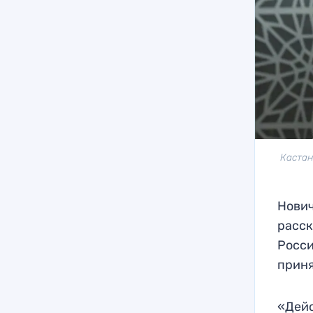
Кастан
Нович
расск
Росси
приня
«Дейс