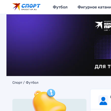
Футбол
Фигурное катан
Спорт
Футбол