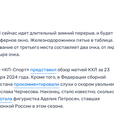
 сейчас идет длительный зимний перерыв, и будет
ферное окно. Железнодорожники пятые в таблице.
вание от третьего места составляет два очка, от л
ыре очка.
е «КП-Спорт»
представил
обзор матчей КХЛ за 23
ря 2024 года. Кроме того, в Федерации сборной
хстана
прок
о
мментировали
слухи о скором увольне
слава Черчесова. Наконец, стало известно, скольк
отала
фигуристка Аделия Петросян, ставшая
онкой России в этом сезоне.