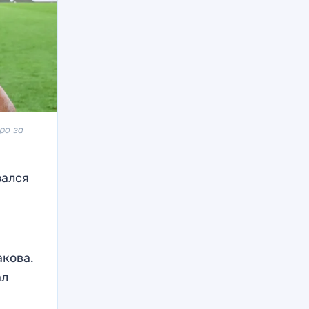
ро за
зался
акова.
ал