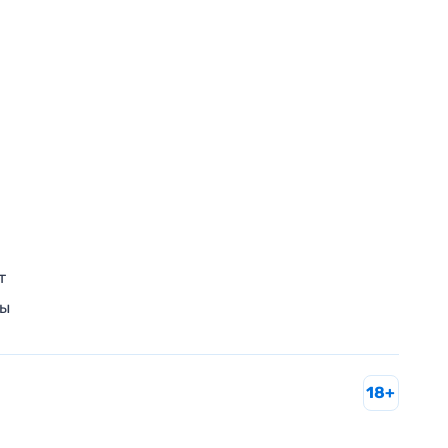
т
ры
18+