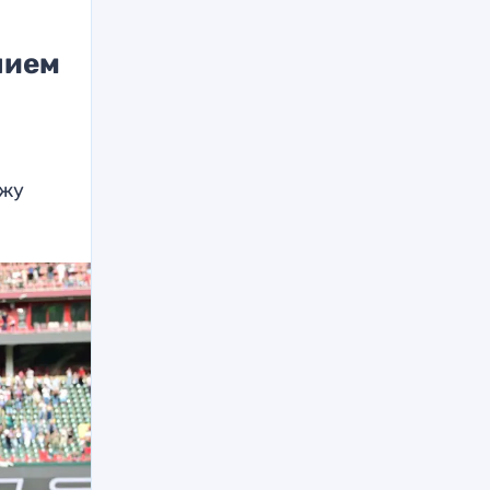
нием
ажу