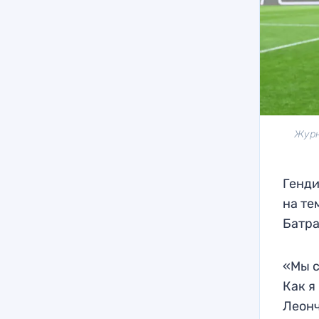
Журн
Генди
на те
Батра
«Мы с
Как я
Леонч