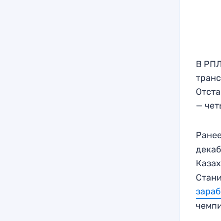
В РПЛ
транс
Отста
— чет
Ране
декаб
Каза
Стани
зараб
чемпи