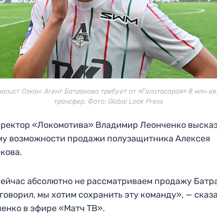
алист Озкан: Агент Батракова требует от «Галатасарая» 8 млн ев
трансфер. Фото: Global Look Press
ректор «Локомотива» Владимир Леонченко выска
му возможности продажи полузащитника Алексея
кова.
ейчас абсолютно не рассматриваем продажу Батр
 говорил, мы хотим сохранить эту команду», — сказ
енко в эфире «Матч ТВ».