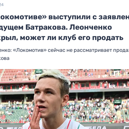
24
Локомотиве» выступили с заявле
удущем Батракова. Леонченко
рыл, может ли клуб его продать
енко: «Локомотив» сейчас не рассматривает прод
кова