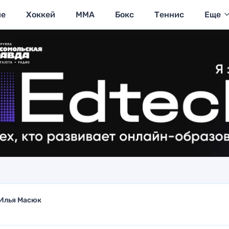
ие
Хоккей
MMA
Бокс
Теннис
Еще
Илья Масюк