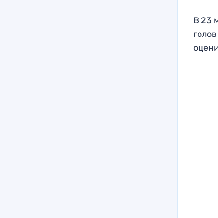
В 23 
голов
оцени