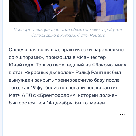
Паспорт о вакцинации стал обязательным атрибутом
болельщика в Англии. Фото: Reuters
Следующая вспышка, практически параллельно
со «шпорами», произошла в «Манчестер
Юнайтед». Только перешедший из «Локомотива»
в стан «красных дьяволов» Ральф Рангник был
вынужден закрыть тренировочную базу после
того, как 19 футболистов попали под карантин.
Матч АПЛ с «Брентфордом», который должен
был состояться 14 декабря, был отменен.