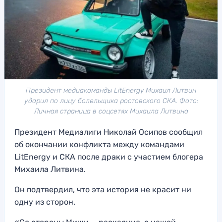
Президент медиакоманды LitEnergy Михаил Литвин
ударил по лицу болельщика ростовского СКА. Фото:
Личная страница в соцсетях Михаила Литвина
Президент Медиалиги Николай Осипов сообщил
об окончании конфликта между командами
LitEnergy и СКА после драки с участием блогера
Михаила Литвина.
Он подтвердил, что эта история не красит ни
одну из сторон.