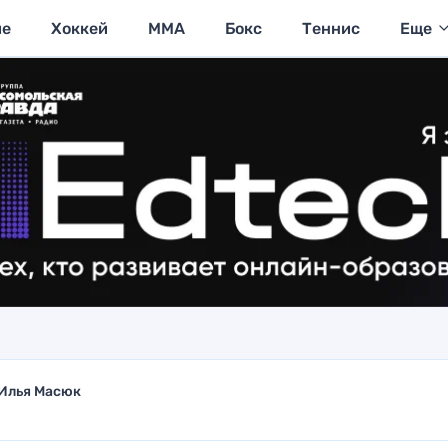
ие
Хоккей
MMA
Бокс
Теннис
Еще
Илья Масюк