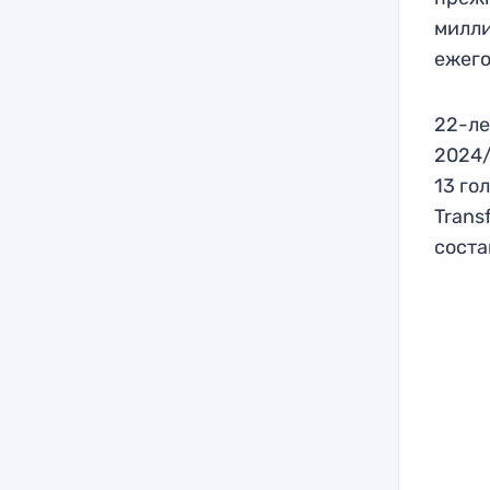
милли
ежег
22-ле
2024/
13 го
Trans
соста