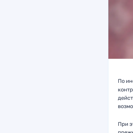
По и
контр
дейст
возмо
При э
прежн