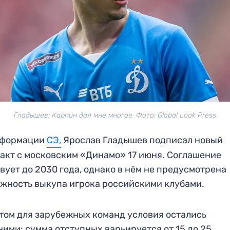
Гладышев: Карпин дал мне многое. Фото: Global Look Press
нформации
СЭ,
Ярослав Гладышев подписал новый
акт с московским «Динамо» 17 июня. Соглашение
вует до 2030 года, однако в нём не предусмотрена
жность выкупа игрока российскими клубами.
том для зарубежных команд условия остались
ими: сумма отступных варьируется от 15 до 25