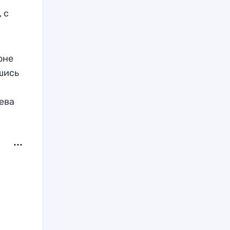
 с
оне
шись
ева