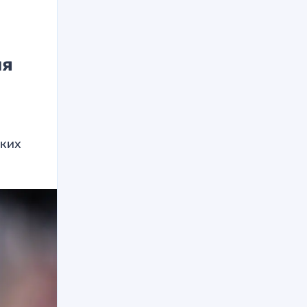
ля
в
ских