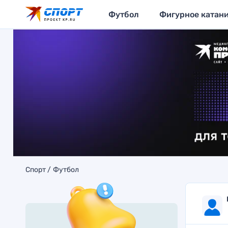
Футбол
Фигурное катан
Спорт
Футбол