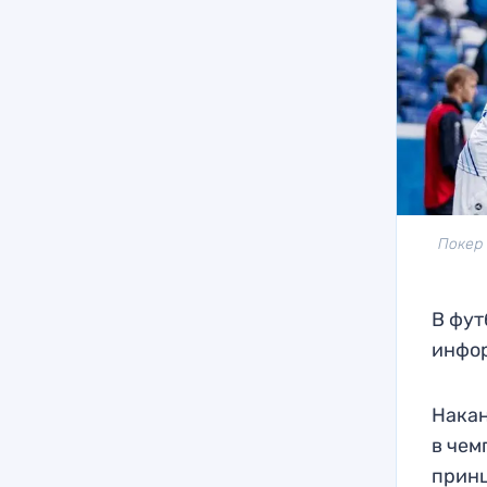
Покер
В фут
инфор
Накан
в чем
прин