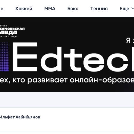
ие
Хоккей
MMA
Бокс
Теннис
Еще
Ильфат Хабибьянов