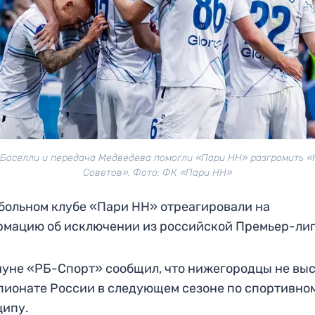
 Боселли и передача Медведева помогли «Пари НН» разгромить «
Советов». Фото: ФК «Пари НН»
больном клубе «Пари НН» отреагировали на
мацию об исключении из российской Премьер-ли
уне «РБ-Спорт» сообщил, что нижегородцы не вы
пионате России в следующем сезоне по спортивно
ципу.