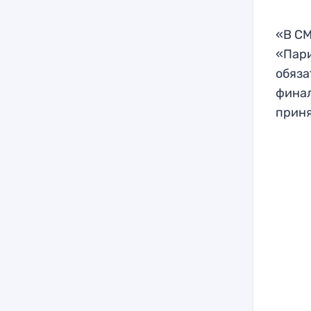
«В СМ
«Пари
обяза
финал
приня