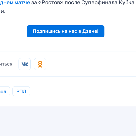
днем матче
за «Ростов» после Суперфинала Кубка
ии.
Подпишись на нас в Дзене!
иться
бол
РПЛ