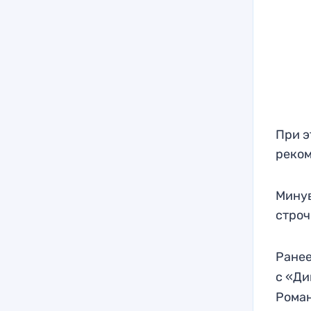
При э
реком
Минув
строч
Ранее
с «Ди
Роман