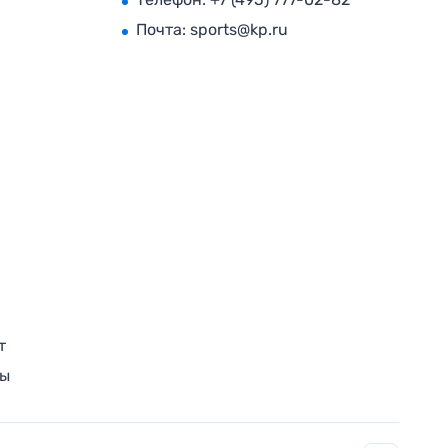
Почта:
sports@kp.ru
т
ры