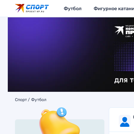
Футбол
Фигурное катан
Спорт
Футбол