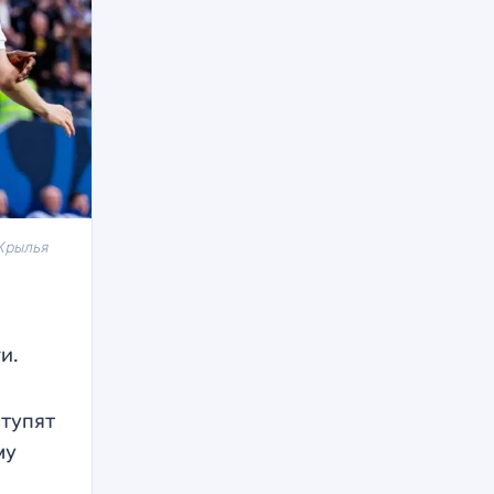
Крылья
ги.
ступят
му