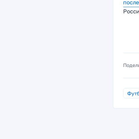
после
Росс
Подел
Фут