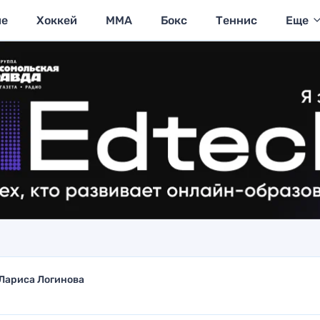
ие
Хоккей
MMA
Бокс
Теннис
Еще
Лариса Логинова