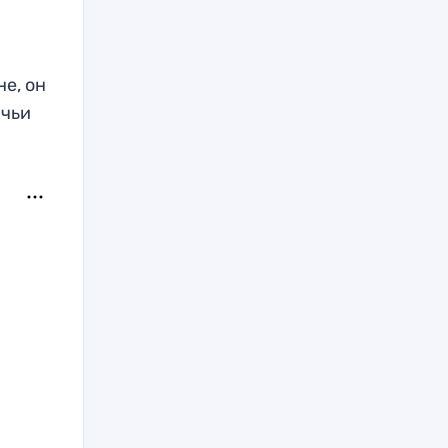
не, он
 чьи