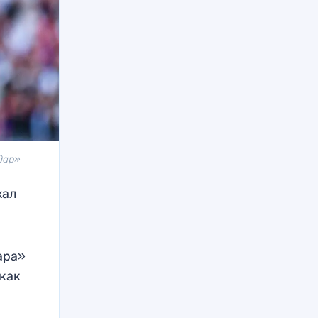
дар»
жал
ара»
 как