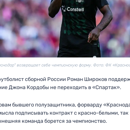
аснодар" возвращает себе чемпионскую форму. Фото: ФК «Красно
утболист сборной России Роман Широков поддер
ие Джона Кордобы не переходить в «Спартак».
овам бывшего полузащитника, форварду «Краснод
мысла подписывать контракт с красно-белыми, так
ынешняя команда борется за чемпионство.