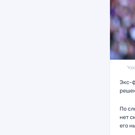
"Кр
Экс-ф
решен
По сл
нет с
его н