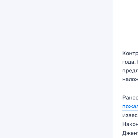
Контр
года.
предл
налож
Ранее
пожа
извес
Након
Джент