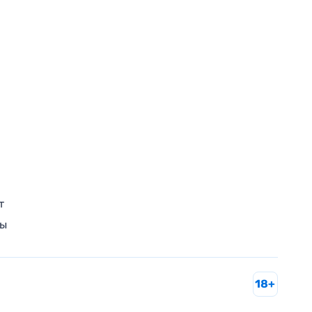
т
ры
18+