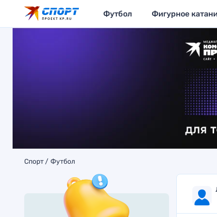
Футбол
Фигурное катан
Спорт
Футбол