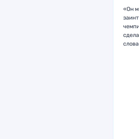
«Он м
заинт
чемпи
сдела
слова