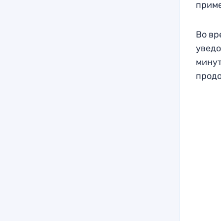
приме
Во вр
уведо
минут
продо