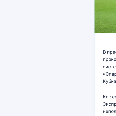
В пре
прок
систе
«Спар
Кубка
Как с
Экспр
непол