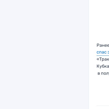
Ранее
спас 
«Тра
Кубка
в пол