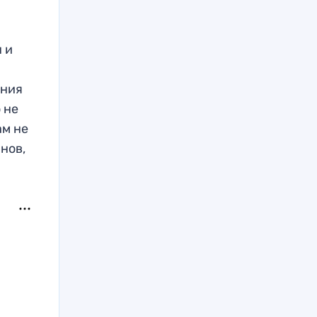
н и
ения
 не
ам не
нов,