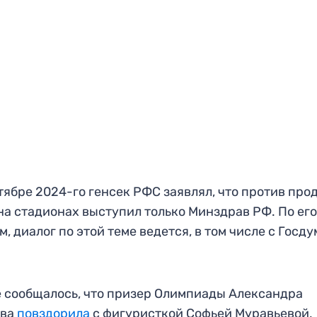
тябре 2024-го генсек РФС заявлял, что против про
на стадионах выступил только Минздрав РФ. По ег
м, диалог по этой теме ведется, в том числе с Госд
 сообщалось, что призер Олимпиады Александра
ова
повздорила
с фигуристкой Софьей Муравьевой,