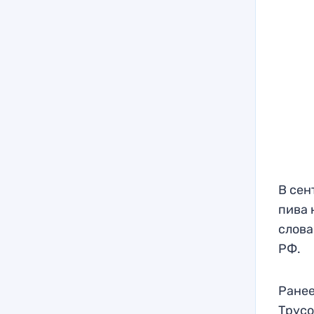
В сен
пива 
слова
РФ.
Ранее
Трус