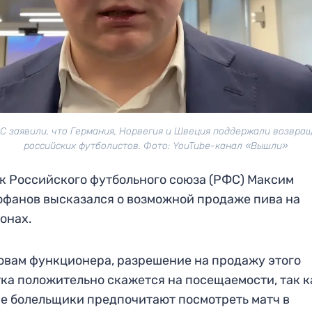
С заявили, что Германия, Норвегия и Швеция поддержали возвра
российских футболистов. Фото: YouTube-канал «Вышли»
к Российского футбольного союза (РФС) Максим
фанов высказался о возможной продаже пива на
онах.
овам функционера, разрешение на продажу этого
ка положительно скажется на посещаемости, так к
е болельщики предпочитают посмотреть матч в