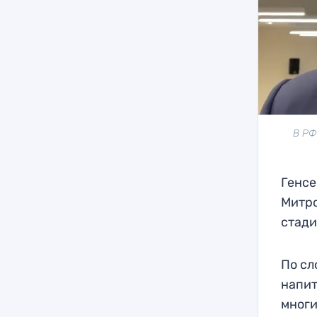
В РФ
Генсе
Митро
стади
По сл
напит
многи