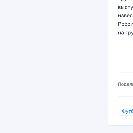
высту
извес
Росси
на гр
Подел
Фут