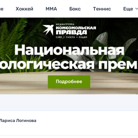
ие
Хоккей
MMA
Бокс
Теннис
Еще
Лариса Логинова