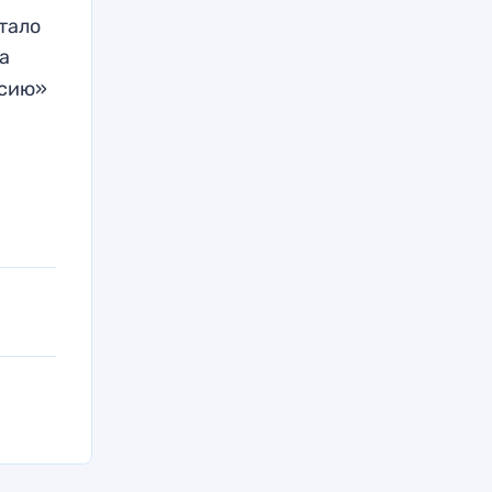
тало
а
сию»