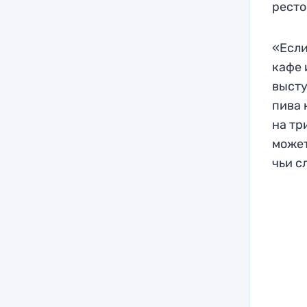
ресто
«Если
кафе 
высту
пива 
на тр
может
чьи с