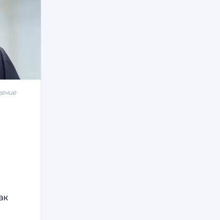
щение
ак