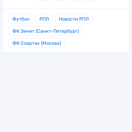
Футбол
РПЛ
Новости РПЛ
ФК Зенит (Санкт-Петербург)
ФК Спартак (Москва)