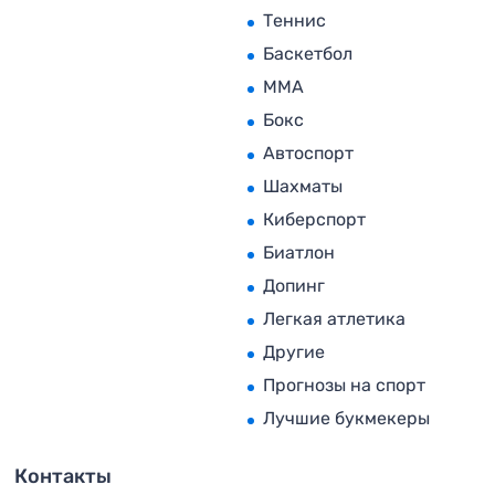
Теннис
Баскетбол
MMA
Бокс
Автоспорт
Шахматы
Киберспорт
Биатлон
Допинг
Легкая атлетика
Другие
Прогнозы на спорт
Лучшие букмекеры
Контакты