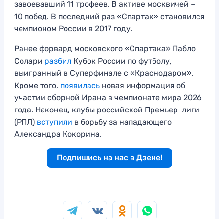
завоевавший 11 трофеев. В активе москвичей –
10 побед. В последний раз «Спартак» становился
чемпионом России в 2017 году.
Ранее форвард московского «Спартака» Пабло
Солари
разбил
Кубок России по футболу,
выигранный в Суперфинале с «Краснодаром».
Кроме того,
появилась
новая информация об
участии сборной Ирана в чемпионате мира 2026
года. Наконец, клубы российской Премьер-лиги
(РПЛ)
вступили
в борьбу за нападающего
Александра Кокорина.
Подпишись на нас в Дзене!