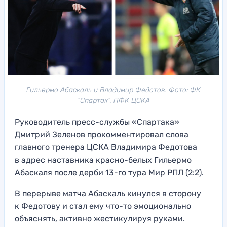
Гильермо Абаскаль и Владимир Федотов. Фото: ФК
"Спартак", ПФК ЦСКА
Руководитель пресс-службы «Спартака»
Дмитрий Зеленов прокомментировал слова
главного тренера ЦСКА Владимира Федотова
в адрес наставника красно-белых Гильермо
Абаскаля после дерби 13-го тура Мир РПЛ (2:2).
В перерыве матча Абаскаль кинулся в сторону
к Федотову и стал ему что-то эмоционально
объяснять, активно жестикулируя руками.