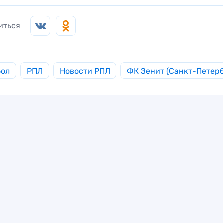
иться
бол
РПЛ
Новости РПЛ
ФК Зенит (Санкт-Петерб