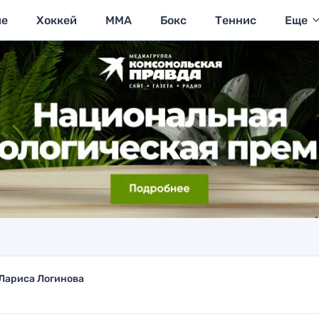
ие
Хоккей
MMA
Бокс
Теннис
Еще
Лариса Логинова