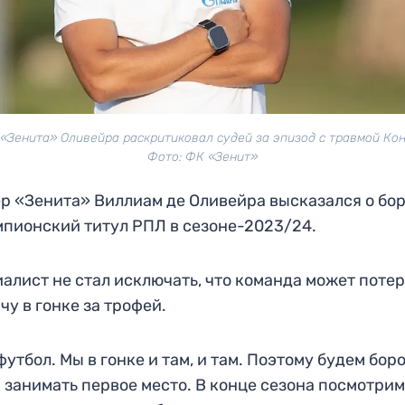
«Зенита» Оливейра раскритиковал судей за эпизод с травмой Ко
Фото: ФК «Зенит»
р «Зенита» Виллиам де Оливейра высказался о бо
мпионский титул РПЛ в сезоне-2023/24.
алист не стал исключать, что команда может поте
чу в гонке за трофей.
футбол. Мы в гонке и там, и там. Поэтому будем боро
 занимать первое место. В конце сезона посмотрим