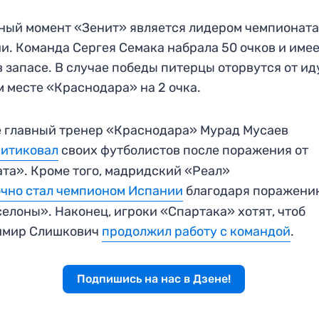
ный момент «Зенит» является лидером чемпионат
и. Команда Сергея Семака набрала 50 очков и име
в запасе. В случае победы питерцы оторвутся от и
м месте «Краснодара» на 2 очка.
 главный тренер «Краснодара» Мурад Мусаев
ритиковал
своих футболистов после поражения от
та». Кроме того, мадридский «Реал»
чно стал чемпионом Испании
благодаря поражени
елоны». Наконец, игроки «Спартака» хотят, чтоб
имир Слишкович
продолжил работу с командой
.
Подпишись на нас в Дзене!