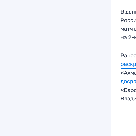
В дан
Росси
матч 
на 2-
Ранее
раск
«Ахма
досро
«Барс
Влад