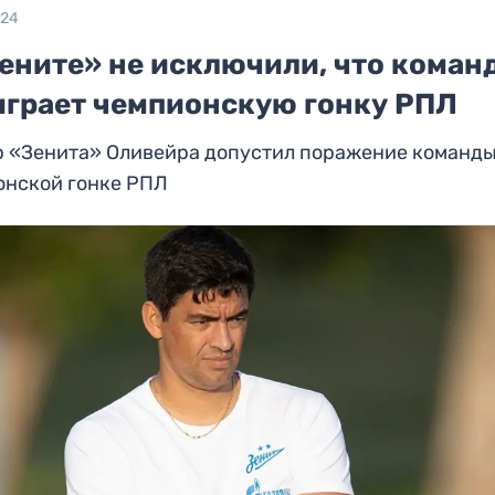
024
Зените» не исключили, что коман
играет чемпионскую гонку РПЛ
р «Зенита» Оливейра допустил поражение команды
онской гонке РПЛ