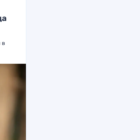
да
 в