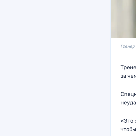
Тренер 
Трене
за че
Специ
неуда
«Это 
чтобы