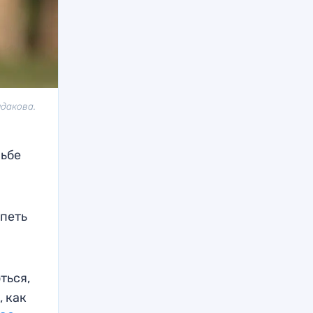
ндакова.
рьбе
рпеть
ться,
, как