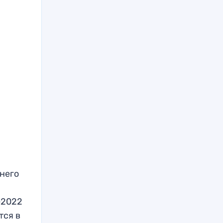
тнего
-2022
тся в