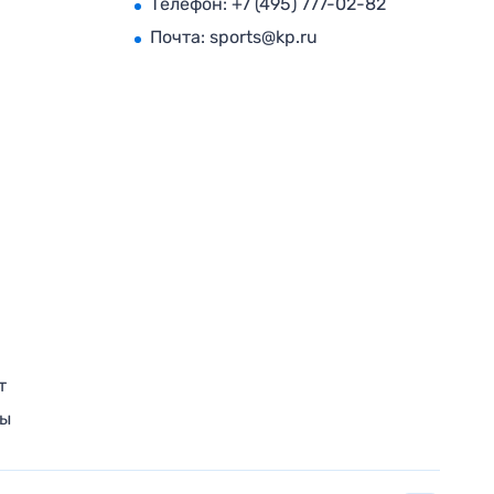
Телефон:
+7 (495) 777-02-82
Почта:
sports@kp.ru
т
ры