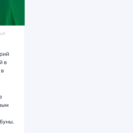
вил
ерий
й в
 в
е
вным
ибуны.