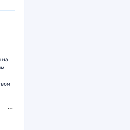
н на
им
твом