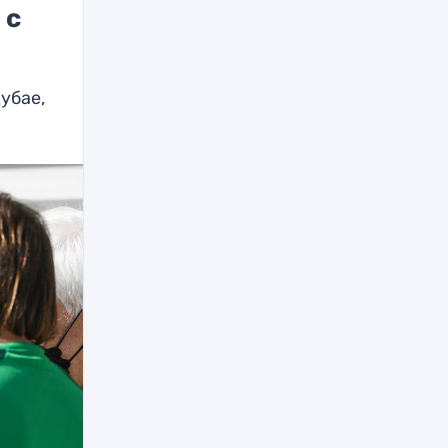
 с
убае,