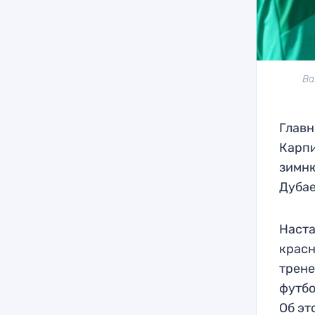
Ва
Главн
Карпи
зимню
Дубае
Наста
красн
трене
футбо
Об эт