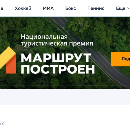
ие
Хоккей
MMA
Бокс
Теннис
Еще
22