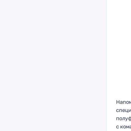
Напом
специ
полуф
с ком