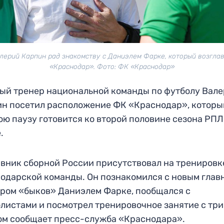
лерий Карпин рад знакомству с Даниэлем Фарке, который возгла
«Краснодар». Фото: ФК «Краснодар»
ый тренер национальной команды по футболу Вал
н посетил расположение ФК «Краснодар», которы
ю паузу готовится ко второй половине сезона РПЛ
.
вник сборной России присутствовал на тренировк
одарской команды. Он познакомился с новым гла
ром «быков» Даниэлем Фарке, пообщался с
листами и посмотрел тренировочное занятие с тр
ом сообщает пресс-служба «Краснодара».