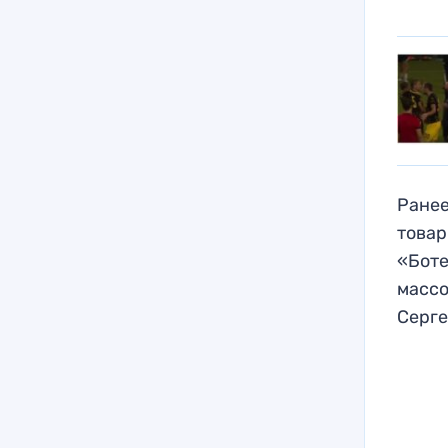
Ранее
товар
«Боте
массо
Серге