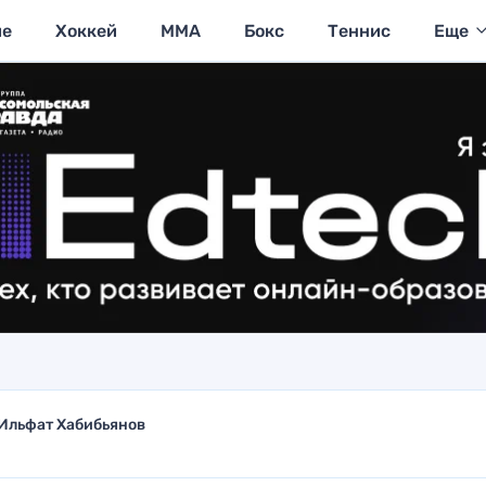
ие
Хоккей
MMA
Бокс
Теннис
Еще
Ильфат Хабибьянов