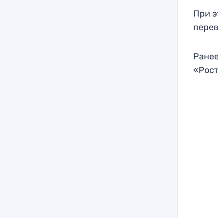
При э
перев
Ранее
«Рос