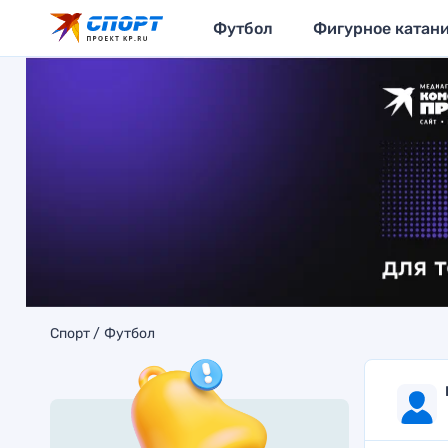
Футбол
Фигурное катан
Спорт
Футбол