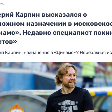
025
ерий Карпин высказался о
можном назначении в московско
намо». Недавно специалист поки
стов»
ий Карпин: назначение в «Динамо»? Нереальная и