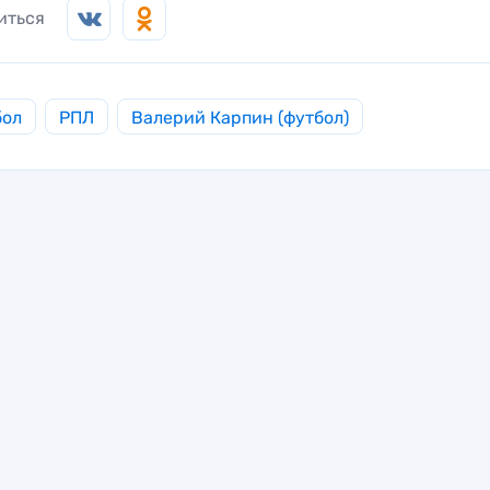
иться
бол
РПЛ
Валерий Карпин (футбол)