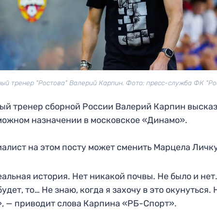
ый тренер "Ростова" Валерий Карпин. Фото: пресс-служба ФК "Ро
ый тренер сборной России Валерий Карпин выска
можном назначении в московское «Динамо».
алист на этом посту может сменить Марцела Личк
альная история. Нет никакой почвы. Не было и нет.
будет, то… Не знаю, когда я захочу в это окунуться. 
, — приводит слова Карпина «РБ-Спорт».