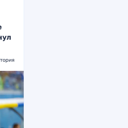
е
нул
стория