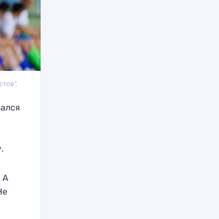
стов".
зался
у.
 А
Не