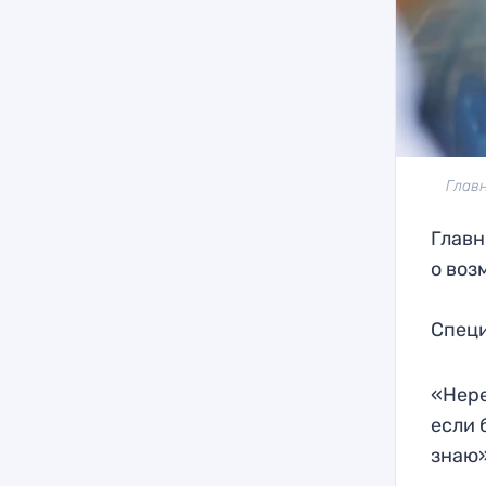
Главн
Главн
о воз
Специ
«Нере
если 
знаю»