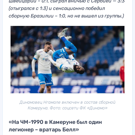
Швейцарии – 0:1, сыграл вничью с Сербией — 3:3
(отыгрался с 1:3) и сенсационно победил
сборную Бразилии – 1:0, но не вышел из группы.)
Динамовец Нгамале включен в состав сборной
Камеруна. Фото: соцсети ФК «Динамо»
«На ЧМ-1990 в Камеруне был один
легионер – вратарь Белл»