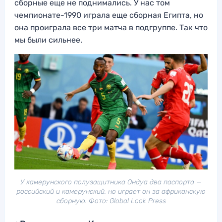
сборные еще не поднимались. У нас том
чемпионате-1990 играла еще сборная Египта, но
она проиграла все три матча в подгруппе. Так что
мы были сильнее.
У камерунского полузащитника Ондуа два паспорта —
российский и камерунский, но играет он за африканскую
сборную. Фото: Global Look Press