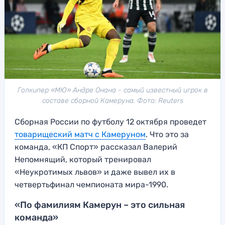
Голкипер «МЮ» Андре Онана - самый известный игрок в
составе сборной Камеруна. Фото: Reuters
Сборная России по футболу 12 октября проведет
товарищеский матч с Камеруном
. Что это за
команда, «КП Спорт» рассказал Валерий
Непомнящий, который тренировал
«Неукротимых львов» и даже вывел их в
четвертьфинал чемпионата мира-1990.
«По фамилиям Камерун – это сильная
команда»