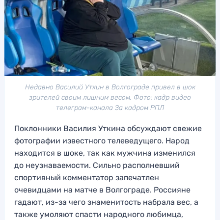
Недавно Василий Уткин в Волгограде привел в шок
зрителей своим лишним весом. Фото: кадр видео
телеграм-канала За кадром РПЛ
Поклонники Василия Уткина обсуждают свежие
фотографии известного телеведущего. Народ
находится в шоке, так как мужчина изменился
до неузнаваемости. Сильно располневший
спортивный комментатор запечатлен
очевидцами на матче в Волгограде. Россияне
гадают, из-за чего знаменитость набрала вес, а
также умоляют спасти народного любимца,