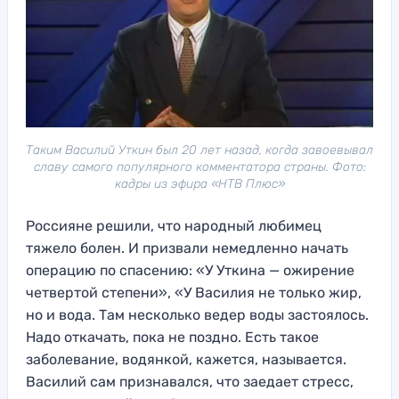
Таким Василий Уткин был 20 лет назад, когда завоевывал
славу самого популярного комментатора страны. Фото:
кадры из эфира «НТВ Плюс»
Россияне решили, что народный любимец
тяжело болен. И призвали немедленно начать
операцию по спасению: «У Уткина — ожирение
четвертой степени», «У Василия не только жир,
но и вода. Там несколько ведер воды застоялось.
Надо откачать, пока не поздно. Есть такое
заболевание, водянкой, кажется, называется.
Василий сам признавался, что заедает стресс,