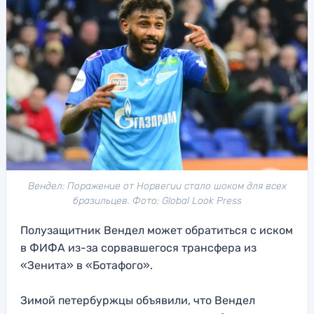
Вендел: Поражение от Норвегии стало шоком для всех
бразильцев. Фото: Global Look Press
Полузащитник Вендел может обратиться с иском
в ФИФА из-за сорвавшегося трансфера из
«Зенита» в «Ботафого».
Зимой петербуржцы объявили, что Вендел