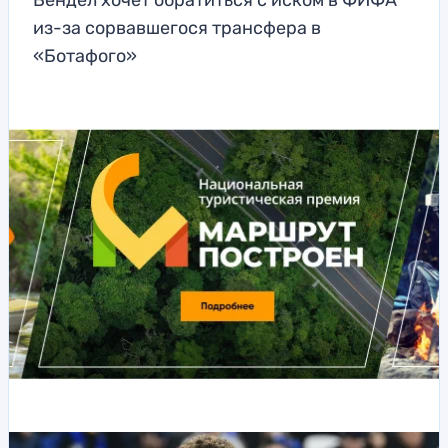
Вендел хочет обратиться с иском в ФИФА
из-за сорвавшегося трансфера в
«Ботафого»