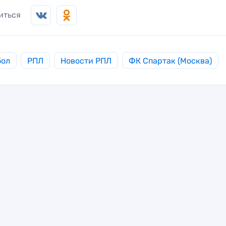
иться
бол
РПЛ
Новости РПЛ
ФК Спартак (Москва)