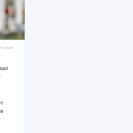
го все
вал
я
от
ов