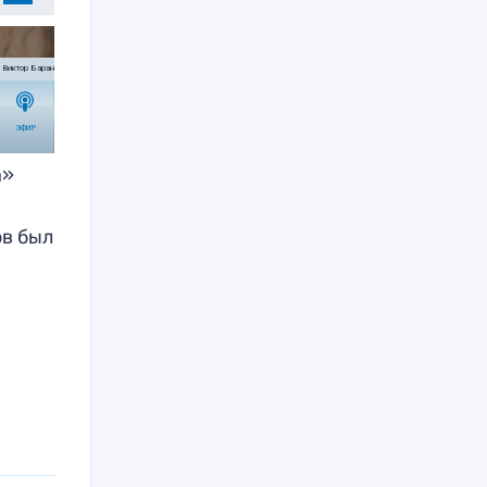
а»
ов был