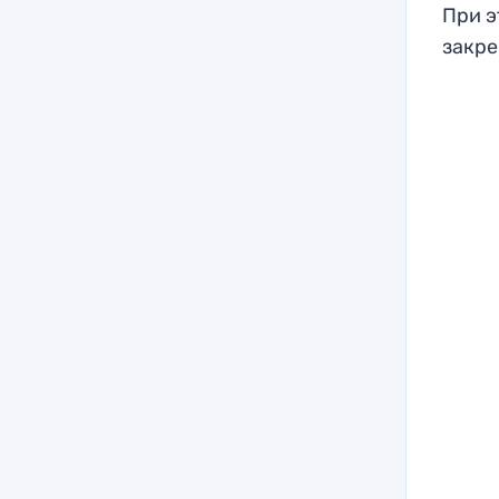
При э
закре