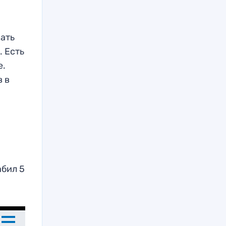
рать
. Есть
е.
в в
абил 5