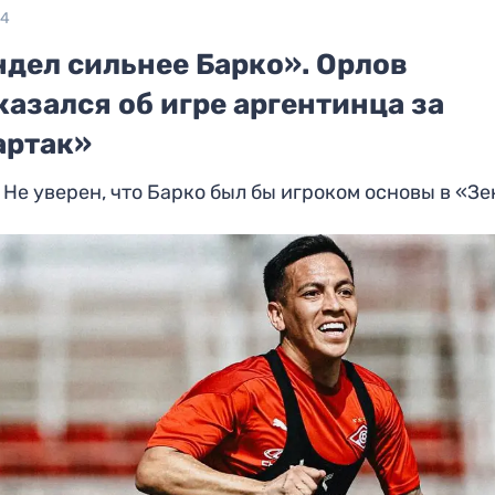
24
ндел сильнее Барко». Орлов
азался об игре аргентинца за
артак»
 Не уверен, что Барко был бы игроком основы в «З