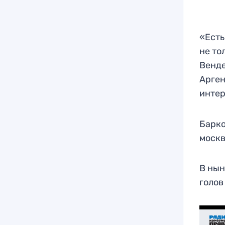
«Есть
не то
Венде
Арген
инте
Барко
москв
В нын
голов