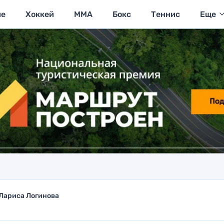
ие
Хоккей
MMA
Бокс
Теннис
Еще
Лариса Логинова