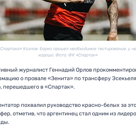
«Спартака» Козлов: Барко прошел необходимое тестирование, у не
хорошо. Фото: ФК «Спартак»
тивный журналист Геннадий Орлов прокомментиро
мацию о провале «Зенита» по трансферу Эсекьел
, перешедшего в «Спартак».
нтатор похвалил руководство красно-белых за эт
фер, отметив, что аргентинец стал одним из лидер
нды.