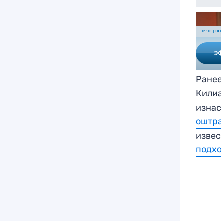
Ранее
Килиа
изнас
оштр
извес
подх