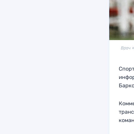
Врач 
Спор
инфор
Барко
Комме
транс
кома