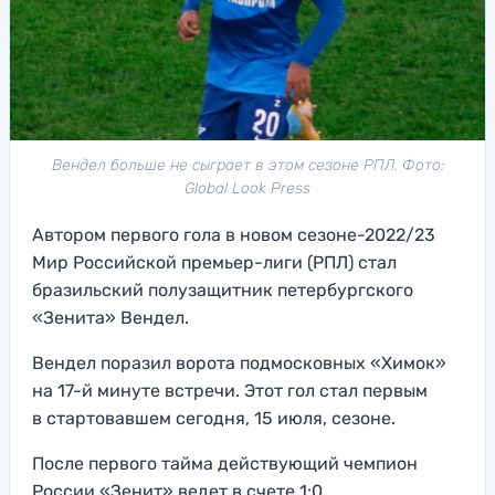
Вендел больше не сыграет в этом сезоне РПЛ. Фото:
Global Look Press
Автором первого гола в новом сезоне-2022/23
Мир Российской премьер-лиги (РПЛ) стал
бразильский полузащитник петербургского
«Зенита» Вендел.
Вендел поразил ворота подмосковных «Химок»
на 17-й минуте встречи. Этот гол стал первым
в стартовавшем сегодня, 15 июля, сезоне.
После первого тайма действующий чемпион
России «Зенит» ведет в счете 1:0.