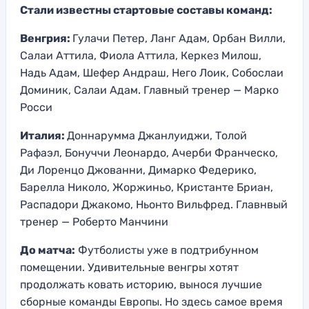
Стали известны стартовые составы команд:
Венгрия:
Гулачи Петер, Ланг Адам, Орбан Вилли,
Салаи Аттила, Фиола Аттила, Керкез Милош,
Надь Адам, Шефер Андраш, Него Лоик, Собослаи
Доминик, Салаи Адам. Главный тренер — Марко
Росси
Италия:
Доннарумма Джанлуиджи, Толой
Рафаэл, Бонуччи Леонардо, Ачерби Франческо,
Ди Лоренцо Джованни, Димарко Федерико,
Барелла Николо, Жоржиньо, Кристанте Бриан,
Распадори Джакомо, Ньонто Вильфред. Главнвый
тренер — Роберто Манчини
До матча:
Футболисты уже в подтрибунном
помещении. Удивительные венгры хотят
продолжать ковать историю, вынося лучшие
сборные команды Европы. Но здесь самое время