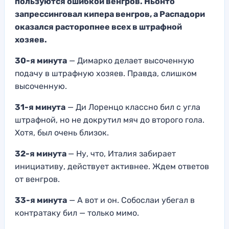
пользуются ошибкой венгров. Ньонто
запрессинговал кипера венгров, а Распадори
оказался расторопнее всех в штрафной
хозяев.
30-я минута
— Димарко делает высоченную
подачу в штрафную хозяев. Правда, слишком
высоченную.
31-я минута
— Ди Лоренцо классно бил с угла
штрафной, но не докрутил мяч до второго гола.
Хотя, был очень близок.
32-я минута
— Ну, что, Италия забирает
инициативу, действует активнее. Ждем ответов
от венгров.
33-я минута
— А вот и он. Собослаи убегал в
контратаку бил — только мимо.