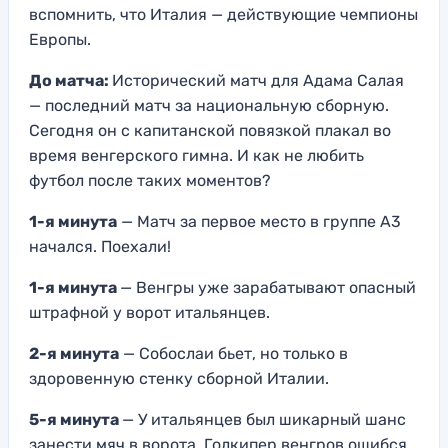
вспомнить, что Италия — действующие чемпионы
Европы.
До матча:
Исторический матч для Адама Салая
— последний матч за национальную сборную.
Сегодня он с капитанской повязкой плакал во
время венгерского гимна. И как не любить
футбол после таких моментов?
1-я минута
— Матч за первое место в группе А3
начался. Поехали!
1-я минута
— Венгры уже зарабатывают опасный
штрафной у ворот итальянцев.
2-я минута
— Собослаи бьет, но только в
здоровенную стенку сборной Италии.
5-я минута
— У итальянцев был шикарный шанс
занести мяч в ворота. Голкипер венгров ошибся,