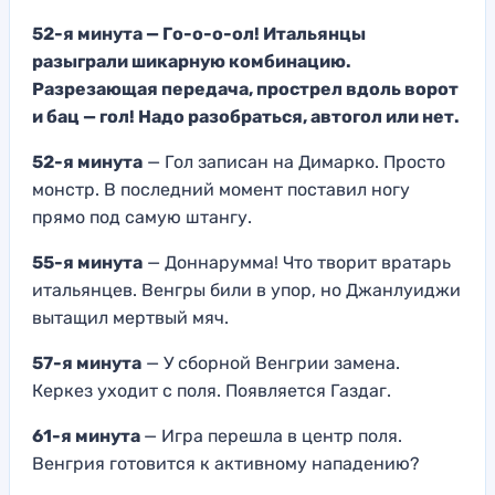
52-я минута — Го-о-о-ол! Итальянцы
разыграли шикарную комбинацию.
Разрезающая передача, прострел вдоль ворот
и бац — гол! Надо разобраться, автогол или нет.
52-я минута
— Гол записан на Димарко. Просто
монстр. В последний момент поставил ногу
прямо под самую штангу.
55-я минута
— Доннарумма! Что творит вратарь
итальянцев. Венгры били в упор, но Джанлуиджи
вытащил мертвый мяч.
57-я минута
— У сборной Венгрии замена.
Керкез уходит с поля. Появляется Газдаг.
61-я минута
— Игра перешла в центр поля.
Венгрия готовится к активному нападению?