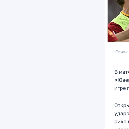
«Рома» 
В мат
«Ювен
игре 
Откры
ударо
рикош