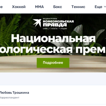
ие
Хоккей
MMA
Бокс
Теннис
Еще
Любовь Трошкина
Корреспондент