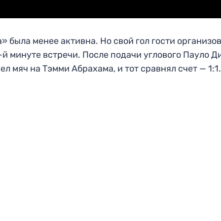
» была менее активна. Но свой гол гости организо
-й минуте встречи. После подачи углового Пауло Д
ел мяч на Тэмми Абрахама, и тот сравнял счет — 1:1