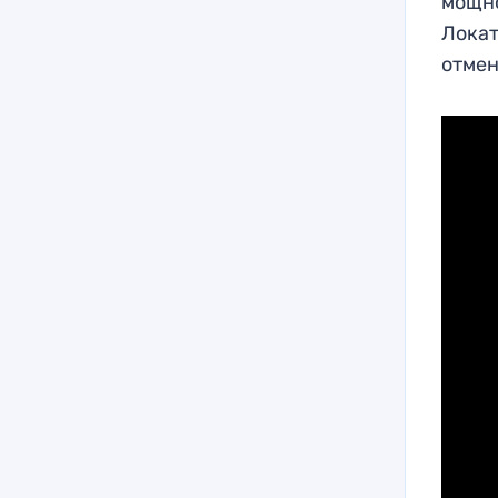
мощно
Локат
отмен