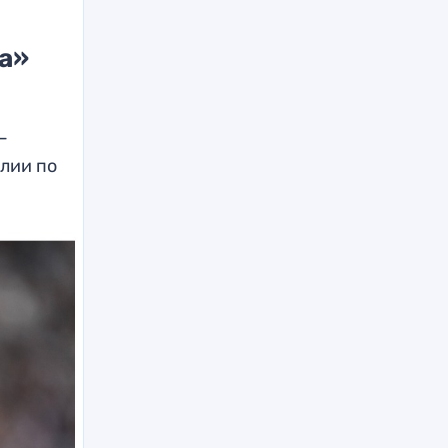
а»
—
алии по