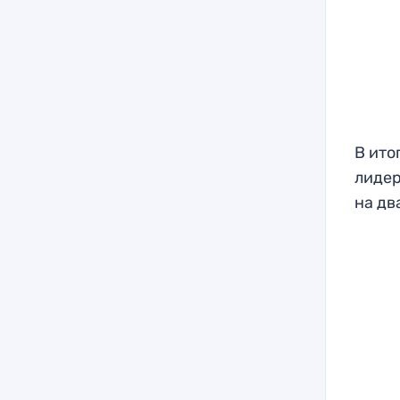
В ито
лидер
на дв