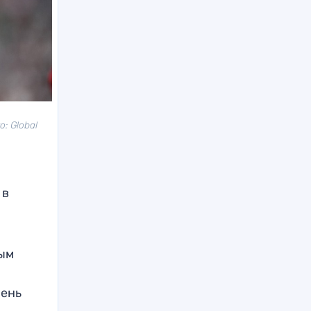
: Global
 в
мым
чень