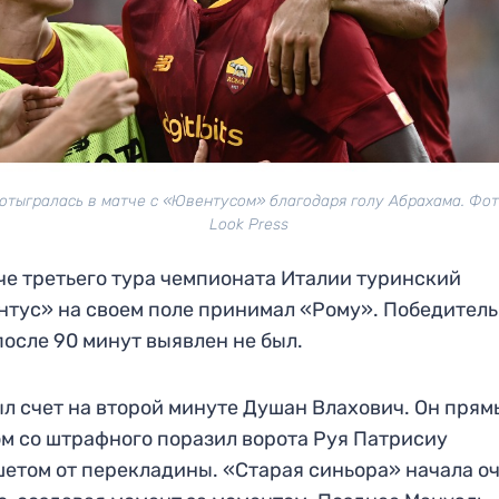
отыгралась в матче с «Ювентусом» благодаря голу Абрахама. Фото
Look Press
че третьего тура чемпионата Италии туринский
тус» на своем поле принимал «Рому». Победитель
после 90 минут выявлен не был.
л счет на второй минуте Душан Влахович. Он пря
м со штрафного поразил ворота Руя Патрисиу
етом от перекладины. «Старая синьора» начала о